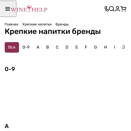
Главная
Крепкие напитки
Бренды
Крепкие напитки бренды
Все
0-9
A
B
C
D
E
F
G
H
I
J
0-9
14
In
3
Ki
A
A