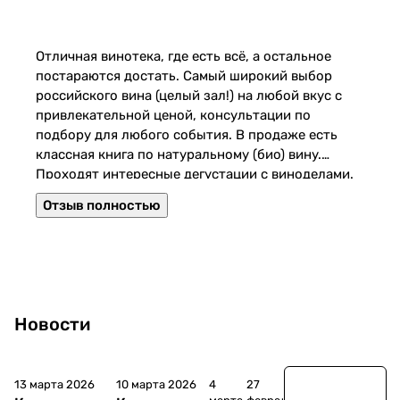
т
в
а
Отличная винотека, где есть всё, а остальное
постараются достать. Самый широкий выбор
российского вина (целый зал!) на любой вкус с
привлекательной ценой, консультации по
подбору для любого события. В продаже есть
классная книга по натуральному (био) вину.
Проходят интересные дегустации с виноделами.
От метро приятные минут 10 пешком.
Отзыв полностью
Новости
13 марта 2026
10 марта 2026
4
27