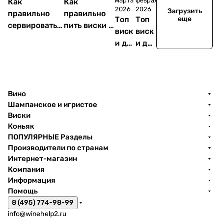
марта
февраля
Как
Как
2026
2026
Загрузить
правильно
правильно
Топ
Топ
еще
сервировать
пить виски и
виск
виск
виски и какие
какие
и до
и до
ошибки
ошибки
1000
500
портят всё
совершают
0
0
впечатление
даже
рубл
рубл
знатоки
ей
ей
Вино
Шампанское и игристое
Виски
Коньяк
ПОПУЛЯРНЫЕ Разделы
Производители по странам
Интернет-магазин
Компания
Информация
Помощь
8 (495) 774-98-99
info@winehelp2.ru