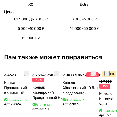
XO
Extra
Цена
От 1 000 До 3 000 ₽
3 000–5 000 ₽
5 000–10 000 ₽
10 000–50 000 ₽
50 000+ ₽
Вам также может понравиться
Акция
3 463 ₽
5 751 ₽
2 007 ₽
-30%
8 770 ₽
6 390 ₽
2 867 ₽
-10%
10 783 ₽
Конья
Коньяк
-19%
Коньяк
Прошянский
Айвазовский 10 Лет
Кизлярский
Коньячный
в подарочной
Коньяк
Праздничный КС
Завод Елочка 7
упаковке (новый
Hennessy
В наличии: 5
В наличии: 1
17 лет с мюзле в
лет п/у 750 мл
дизайн) 500 мл 40%
VSOP
Арт.
638248
Арт.
630510
В наличии: 1
тубе 500 мл
Арт.
631714
700 мл
В наличии
Арт.
777