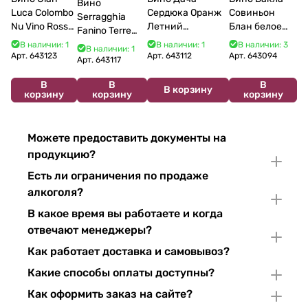
Вино
Luca Colombo
Сердюка Оранж
Совиньон
Serragghia
Nu Vino Rosso
Летний
Блан белое
Fanino Terre
2025 750 мл
Сибирьковый
сухое 750 мл
Siciliane IGP
В наличии: 1
В наличии: 1
В наличии: 3
В наличии: 1
2024 750 мл
12%
Арт.
643123
Арт.
643112
Арт.
643094
2022 750 мл
Арт.
643117
В
В
В
В корзину
корзину
корзину
корзину
Можете предоставить документы на
продукцию?
Есть ли ограничения по продаже
алкоголя?
В какое время вы работаете и когда
отвечают менеджеры?
Как работает доставка и самовывоз?
Какие способы оплаты доступны?
Как оформить заказ на сайте?