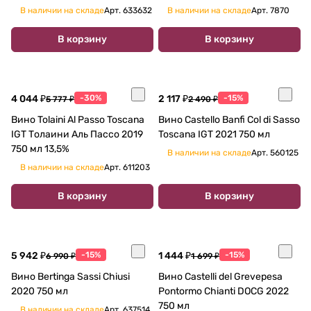
В наличии на складе
Арт.
633632
В наличии на складе
Арт.
7870
В корзину
В корзину
4 044 ₽
-30%
2 117 ₽
-15%
5 777 ₽
2 490 ₽
Вино Tolaini Al Passo Toscana
Вино Castello Banfi Col di Sasso
IGT Толаини Аль Пассо 2019
Toscana IGT 2021 750 мл
750 мл 13,5%
В наличии на складе
Арт.
560125
В наличии на складе
Арт.
611203
В корзину
В корзину
5 942 ₽
-15%
1 444 ₽
-15%
6 990 ₽
1 699 ₽
Вино Bertinga Sassi Chiusi
Вино Castelli del Grevepesa
2020 750 мл
Pontormo Chianti DOCG 2022
750 мл
В наличии на складе
Арт.
637514