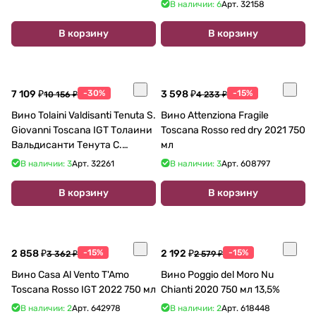
Кьянти Колли Сенези 2021
В наличии: 6
Арт.
32158
750 мл
В корзину
В корзину
7 109 ₽
-30%
3 598 ₽
-15%
10 156 ₽
4 233 ₽
Вино Tolaini Valdisanti Tenuta S.
Вино Attenziona Fragile
Giovanni Toscana IGT Толаини
Toscana Rosso red dry 2021 750
Вальдисанти Тенута С.
мл
Джованни 2019 750 мл
В наличии: 3
Арт.
32261
В наличии: 3
Арт.
608797
В корзину
В корзину
2 858 ₽
-15%
2 192 ₽
-15%
3 362 ₽
2 579 ₽
Вино Casa Al Vento T'Amo
Вино Poggio del Moro Nu
Toscana Rosso IGT 2022 750 мл
Chianti 2020 750 мл 13,5%
В наличии: 2
Арт.
642978
В наличии: 2
Арт.
618448