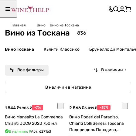
Главная
Вино
Вино из Тоскана
Вино из Тоскана
836
Вино Тоскана
Кьянти Классико
Брунелло ди Монталь
Все фильтры
В наличии
В наличии в магазине
1 844 ₽
-7%
2 566 ₽
-15%
1 983 ₽
3 019 ₽
Вино Mansalto La Commenda
Вино Poderi del Paradiso,
Chianti DOCG 2020 750 мл
Chianti Colli Senesi, Toscana
Подери дель Парадизо,
В наличии: 9
Арт.
627163