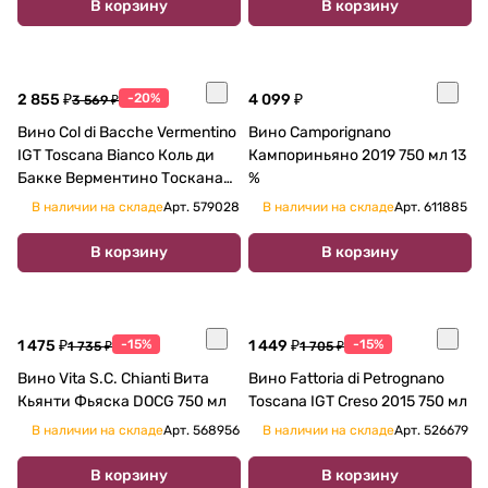
В корзину
В корзину
2 855 ₽
-20%
4 099 ₽
3 569 ₽
Вино Col di Bacche Vermentino
Вино Camporignano
IGT Toscana Bianco Коль ди
Кампориньяно 2019 750 мл 13
Бакке Верментино Тоскана
%
Бьянко 2018 750 мл
В наличии на складе
Арт.
579028
В наличии на складе
Арт.
611885
В корзину
В корзину
1 475 ₽
-15%
1 449 ₽
-15%
1 735 ₽
1 705 ₽
Вино Vita S.C. Chianti Вита
Вино Fattoria di Petrognano
Кьянти Фьяска DOCG 750 мл
Toscana IGT Creso 2015 750 мл
В наличии на складе
Арт.
568956
В наличии на складе
Арт.
526679
В корзину
В корзину