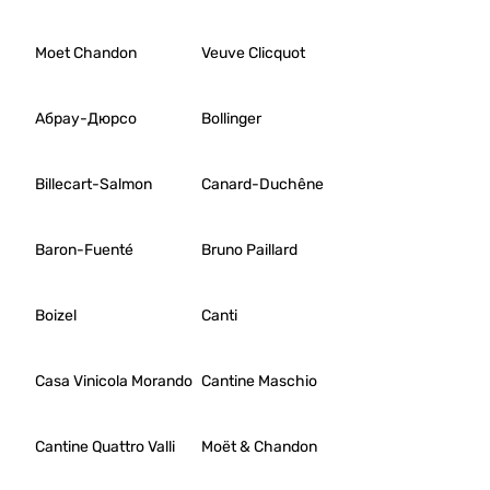
оригинальным
«голицынским»
технологиям?
Moet Chandon
Veuve Clicquot
Кроме того, мы
поговорим о
восприятии
Абрау-Дюрсо
Bollinger
наследия и
трансформации
образа Голицына
Billecart-Salmon
Canard-Duchêne
в советское и
постсовесткое
время, судьбе его
Baron-Fuenté
Bruno Paillard
художественных
собраний и
мемориального
Boizel
Canti
музея.
Лектор —
Casa Vinicola Morando
Cantine Maschio
историк,
журналист и
крымовед Сергей
Cantine Quattro Valli
Moët & Chandon
Козловский.