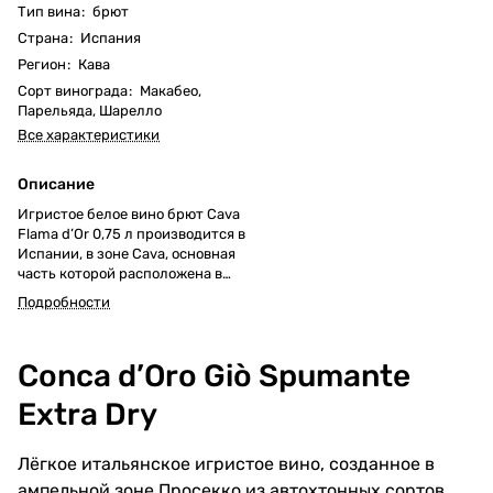
Тип вина
:
брют
Страна
:
Испания
Регион
:
Кава
Сорт винограда
:
Макабео
,
Парельяда
,
Шарелло
Все характеристики
Описание
Игристое белое вино брют Cava
Flama d’Or 0,75 л производится в
Испании, в зоне Cava, основная
часть которой расположена в
Каталонии. Виноградники здесь
Подробности
находятся на известняковых и
глинистых почвах, способных
удерживать влагу в жарком
Conca d’Oro Giò Spumante
средиземноморском климате.
Суточные перепады температур
Extra Dry
помогают сохранить
кислотность, что важно для
создания сбалансированного
Лёгкое итальянское игристое вино, созданное в
игристого стиля. Для таких
ампельной зоне Просекко из автохтонных сортов
напитков используется