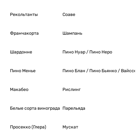
Фейтяньл
разберём
ун
наиболее
Мэйбяо
известные
Рекольтанты
Соаве
Женьмин
мифологические
ь Сяоцзю
сюжеты о
Сутанхэ
Голицыне:
Франчакорта
Шампань
Kok Deer
Blended
Мог ли граф
Scotch
Шандон
Шардонне
Пино Нуар / Пино Неро
Whisky
перепутать
Фэньцзю
игристое
Цинхуа
голицынского
Пино Менье
Пино Блан / Пино Бьянко / Вайссер
имения «Новый
свет» с
продукцией
Макабео
Рислинг
собственного
шампанского
дома?
Белые сорта винограда
Парельяда
Правда ли, что
князь продавал
Просекко (Глера)
Мускат
свои вина ниже
себестоимости с