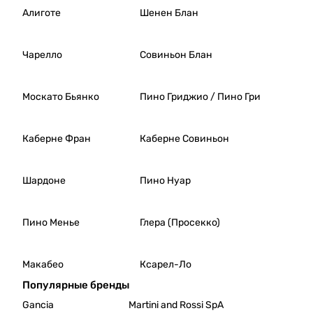
целью
Алиготе
Шенен Блан
приобщения к
винной культуре
рабочих и
Чарелло
Совиньон Блан
служащих?
Действительно
Москато Бьянко
Пино Гриджио / Пино Гри
ли Голицын так
низко ценил
профессиональн
Каберне Фран
Каберне Совиньон
ые качества
французских
специалистов,
Шардоне
Пино Нуар
что не допускал
их к работе в
российских
Пино Менье
Глера (Просекко)
государственных
имениях?
Макабео
Ксарел-Ло
Наконец,
Популярные бренды
производятся ли
сейчас вина по
Gancia
Martini and Rossi SpA