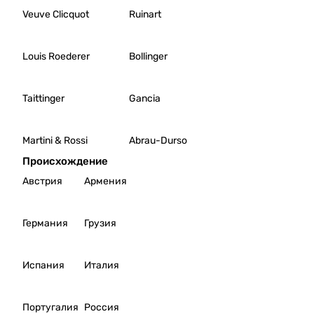
Veuve Clicquot
Ruinart
Лекцию будет
сопровождать
бокал игристого
Louis Roederer
Bollinger
Новый Свет
Шардоне
коллекционное.
Taittinger
Gancia
*контакт для
связи: 8 985 190
Martini & Rossi
Abrau-Durso
54 99 (Вера)
Происхождение
Австрия
Армения
Германия
Грузия
Испания
Италия
Португалия
Россия