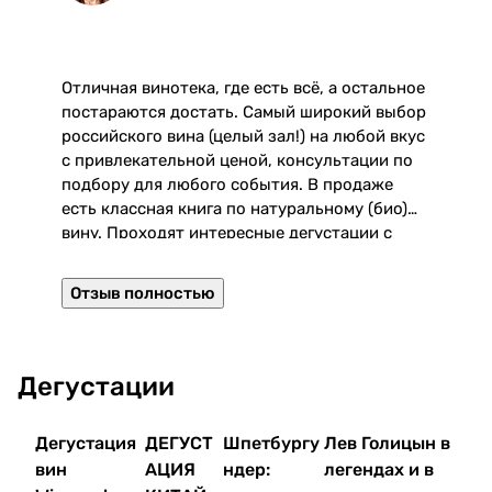
Отличная винотека, где есть всё, а остальное
О
постараются достать. Самый широкий выбор
российского вина (целый зал!) на любой вкус
э
с привлекательной ценой, консультации по
подбору для любого события. В продаже
Р
есть классная книга по натуральному (био)
с
вину. Проходят интересные дегустации с
з
виноделами. От метро приятные минут 10
пешком.
Отзыв полностью
Дегустации
Дегустация
ДЕГУСТ
Шпетбургу
Лев Голицын в
вин
АЦИЯ
ндер:
легендах и в