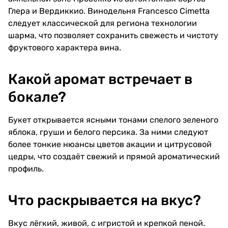
традиционный метод
Глера и Вердиккио. Винодельня Francesco Cimetta
вторичного брожения в бутылке.
следует классической для региона технологии
После базовой ферментации
шарма, что позволяет сохранить свежесть и чистоту
напиток проходит выдержку на
осадке, что формирует
фруктового характера вина.
устойчивую игру пузырьков и
добавляет сложность аромату.
Минимальные сроки выдержки
Какой аромат встречает в
регулируются правилами
категории, что обеспечивает
бокале?
стабильный уровень качества.
Сорта винограда: Макабео,
Букет открывается ясными тонами спелого зеленого
Парельяда, Чарелло.
яблока, груши и белого персика. За ними следуют
Цвет: светло-золотистый с
более тонкие нюансы цветов акации и цитрусовой
тонким и устойчивым перляжем.
Аромат: свежие ноты зеленого
цедры, что создаёт свежий и прямой ароматический
яблока, цитрусов, белых цветов
профиль.
и легкие хлебные нюансы.
Вкус: живой, с яркой
кислотностью, акцентами
Что раскрывается на вкус?
груши, лимона и тонкой
минеральной линией.
Гастрономические сочетания:
Вкус лёгкий, живой, с игристой и крепкой пеной.