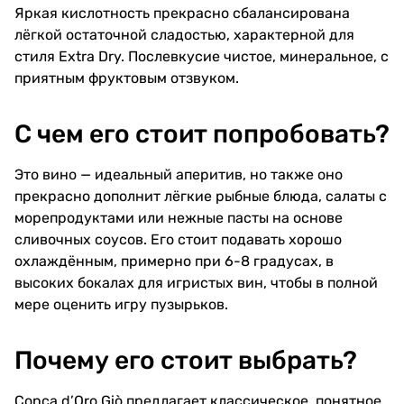
закуски с морепродуктами,
Яркая кислотность прекрасно сбалансирована
анчоусы, тарталетки с кремом,
мягкие сыры, оливки.
лёгкой остаточной сладостью, характерной для
Температура подачи: 6–8 °С.
стиля Extra Dry. Послевкусие чистое, минеральное, с
приятным фруктовым отзвуком.
С чем его стоит попробовать?
Это вино — идеальный аперитив, но также оно
прекрасно дополнит лёгкие рыбные блюда, салаты с
морепродуктами или нежные пасты на основе
сливочных соусов. Его стоит подавать хорошо
охлаждённым, примерно при 6-8 градусах, в
высоких бокалах для игристых вин, чтобы в полной
мере оценить игру пузырьков.
Почему его стоит выбрать?
Conca d’Oro Giò предлагает классическое, понятное