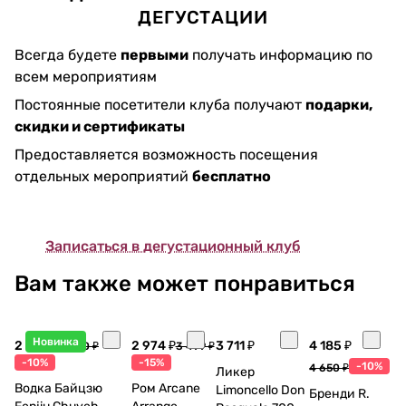
ДЕГУСТАЦИИ
Всегда будете
первыми
получать информацию по
всем мероприятиям
Постоянные посетители клуба получают
подарки,
скидки и сертификаты
Предоставляется возможность посещения
отдельных мероприятий
бесплатно
Записаться в дегустационный клуб
Вам также может понравиться
Новинка
2 745 ₽
2 974 ₽
3 711 ₽
4 185 ₽
3 050 ₽
3 499 ₽
-10%
-15%
-10%
4 650 ₽
Ликер
Водка Байцзю
Ром Arcane
Limoncello Don
Бренди R.