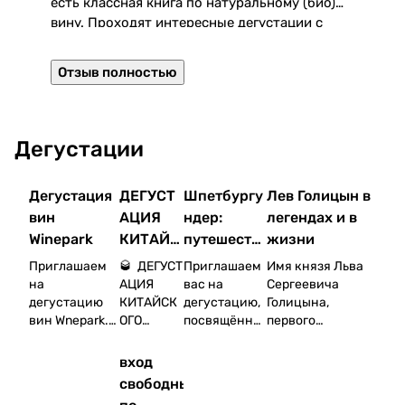
Р
есть классная книга по натуральному (био)
с
вину. Проходят интересные дегустации с
з
виноделами. От метро приятные минут 10
пешком.
Отзыв полностью
Дегустации
Дегустация
ДЕГУСТ
Шпетбургу
Лев Голицын в
вин
АЦИЯ
ндер:
легендах и в
Winepark
КИТАЙС
путешеств
жизни
КОГО
ие по
Приглашаем
🥃 ДЕГУСТ
Приглашаем
Имя князя Льва
БАЙЦЗЮ
Германии
на
АЦИЯ
вас на
Сергеевича
дегустацию
КИТАЙСК
дегустацию,
Голицына,
В
вин Wnepark.
ОГО
посвящённу
первого
WINEHEL
БАЙЦЗЮ
ю красной
российского
P
Winepark - это
В
жемчужине
винного
вход
целый
WINEHELP
Германии —
эксперта,
свободный
винный парк
Шпетбургунд
получившего