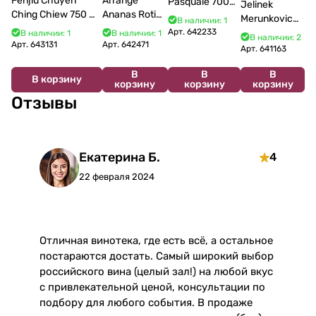
Fenjiu Chuyeh
Arrange
Pasquale 700
Jelinek
Ching Chiew 750 мл
Ananas Roti
мл 30%
Merunkovice
В наличии: 1
45%
700 мл
Арт.
642233
700 мл
В наличии: 1
В наличии: 1
В наличии: 2
Арт.
643131
Арт.
642471
Арт.
641163
В
В
В
В корзину
корзину
корзину
корзину
Отзывы
Екатерина Б.
4
22 февраля 2024
Отличная винотека, где есть всё, а остальное
О
постараются достать. Самый широкий выбор
российского вина (целый зал!) на любой вкус
э
с привлекательной ценой, консультации по
подбору для любого события. В продаже