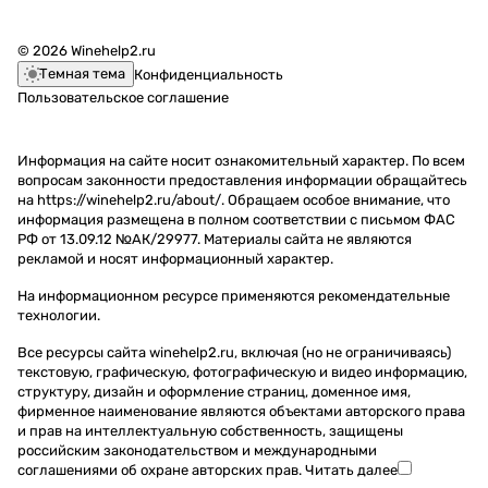
Вино
готов
Вино Wnepark
Во время
Spatburgunde
экспериментиро
© 2026 Winehelp2.ru
Совиньон
дегустаци
r Blauer,
вать и рисковать,
Темная тема
Конфиденциальность
блан, 2023
и
Knipser, 2020
допускал
Вино Wnepark
расскаже
— Пфальц
ошибки,
Пользовательское соглашение
Рислинг, 2023
м:
Dautel,
последствия
Вино Wnepark
• историю
Forstberg
которых
Информация на сайте носит ознакомительный характер. По всем
Симбиоз
появлени
Oberstenfeld
принимал только
вопросам законности предоставления информации обращайтесь
белое,2023
я байцзю;
Spatburgunde
на себя, не
на https://winehelp2.ru/about/. Обращаем особое внимание, что
Вино Wnepark
•
r GG, 2021 —
перекладывая
информация размещена в полном соответствии с письмом ФАС
ИИ белое,
особенно
Вюртемберг
ответственность
РФ от 13.09.12 №АК/29977. Материалы сайта не являются
2023
сти
AdamsWein,
на партнёров. Его
рекламой и носят информационный характер.
Вино Wnepark
производ
Auf Dem
взгляды и
Кокур, 2022
ства;
Haun
решения нередко
На информационном ресурсе применяются
рекомендательные
Вино Wnepark
• как
Spatburgunde
вызывали
технологии
.
розе, 2022
правильн
r, 2021 —
обоснованную
Все ресурсы сайта winehelp2.ru, включая (но не ограничиваясь)
Вино Wnepark
о пить
Рейнгессен
критику, однако
текстовую, графическую, фотографическую и видео информацию,
Гренаш, 2023
этот
Вино Weingut
даже самые
структуру, дизайн и оформление страниц, доменное имя,
Вино Wnepark
напиток;
Ziereisen
радикальные
фирменное наименование являются объектами авторского права
Сира, 2023
• чем
Blauer
оппоненты
и прав на интеллектуальную собственность, защищены
Вино Wnepark
отличают
Spatburgunde
безусловно
российским законодательством и международными
ИИ красное,
ся его
r, 2022 —
признавали
соглашениями об охране авторских прав.
Читать далее