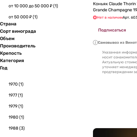
Коньяк Claude Thorin Vint
от 10 000 до 50 000 ₽
(
1
)
Grande Champagne 19
от 50 000 ₽
(
1
)
Нет в наличии
Арт.
60
Страна
Подписаться
Сорт винограда
Объем
Самовывоз из Вино
Производитель
Указанная информа
Крепость
носит ознакомител
Категория
Актуальную стоимо
уточняет менедже
Год
продтверждении за
1970
(
1
)
1977
(
1
)
1979
(
1
)
1980
(
1
)
1988
(
3
)