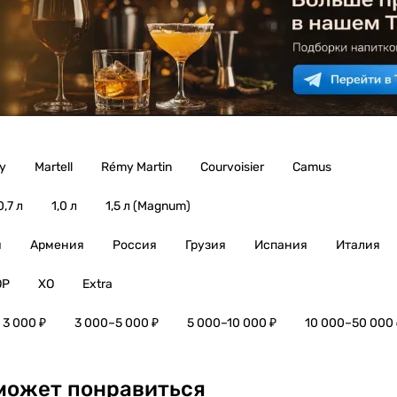
y
Martell
Rémy Martin
Courvoisier
Camus
0,7 л
1,0 л
1,5 л (Magnum)
я
Армения
Россия
Грузия
Испания
Италия
OP
XO
Extra
 3 000 ₽
3 000–5 000 ₽
5 000–10 000 ₽
10 000–50 000 
может понравиться