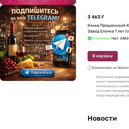
2009
(
1
)
3 463 ₽
2010
(
1
)
Конья Прошянский 
2012
(
3
)
В наличии: 5
Арт.
6382
2013
(
2
)
2018
(
1
)
В корзину
2021
(
1
)
Самовывоз из Вино
2023
(
1
)
Указанная информа
носит ознакомител
Актуальную стоимо
уточняет менедже
продтверждении за
Новости