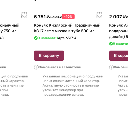
5 751 ₽
2 007 ₽
-10%
6 390 ₽
2
Коньячный
Коньяк Кизлярский Праздничный
Коньяк А
Завод Елочка 7 лет п/у 750 мл
КС 17 лет с мюзле в тубе 500 мл
подарочн
48
В наличии: 1
Арт.
631714
В наличи
В корзину
В корз
теки
Самовывоз из Винотеки
Самовыв
ция о продукции
Указанная информация о продукции
Указа
ьный характер.
носит ознакомительный характер.
носит
сть и наличие
Актуальную стоимость и наличие
Актуа
р при
уточняет менеджер при
уточн
каза.
продтверждении заказа.
продт