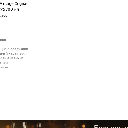
age Cognac
96 700 мл
3855
теки
ция о продукции
ьный характер.
сть и наличие
р при
каза.