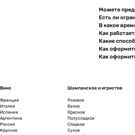
Можете пред
Есть ли огра
В какое врем
Как работает
Какие спосо
Как оформить
Как оформит
Вино
Шампанское и игристое
Франция
Розовое
Италия
Белое
Испания
Красное
Аргентина
Полусладкое
Россия
Сладкое
Красное
Сухое