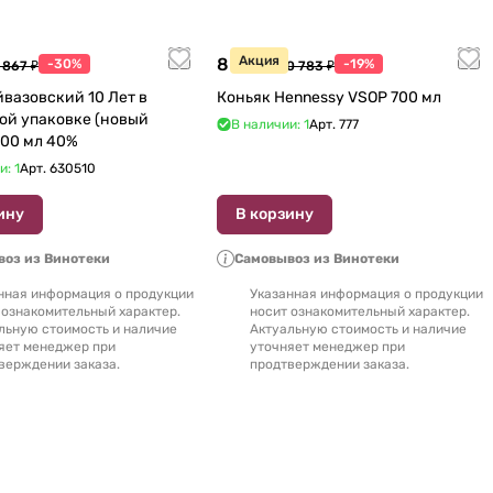
Акция
8 770 ₽
-30%
-19%
 867 ₽
10 783 ₽
йвазовский 10 Лет в
Коньяк Hennessy VSOP 700 мл
ой упаковке (новый
В наличии: 1
Арт.
777
дизайн) 500 мл 40%
и: 1
Арт.
630510
ину
В корзину
оз из Винотеки
Самовывоз из Винотеки
нная информация о продукции
Указанная информация о продукции
 ознакомительный характер.
носит ознакомительный характер.
льную стоимость и наличие
Актуальную стоимость и наличие
яет менеджер при
уточняет менеджер при
верждении заказа.
продтверждении заказа.