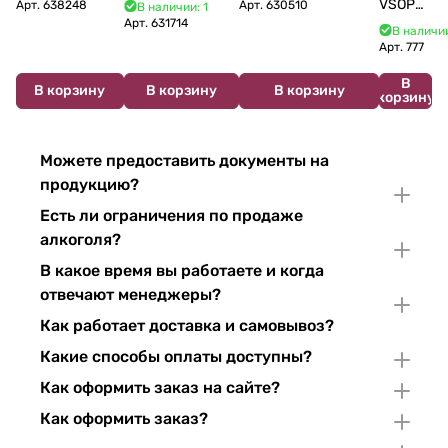
17 лет с мюзле в
лет п/у 750 мл
дизайн) 500 мл 40%
VSOP
Арт.
638248
Арт.
630510
В наличии: 1
тубе 500 мл
Арт.
631714
700 мл
В наличии
Арт.
777
В
В корзину
В корзину
В корзину
корзину
Можете предоставить документы на
продукцию?
Есть ли ограничения по продаже
алкоголя?
В какое время вы работаете и когда
отвечают менеджеры?
Как работает доставка и самовывоз?
Какие способы оплаты доступны?
Как оформить заказ на сайте?
Как оформить заказ?