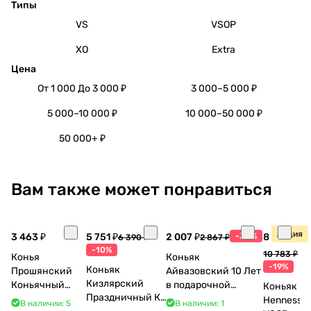
Типы
VS
VSOP
XO
Extra
Цена
От 1 000 До 3 000 ₽
3 000–5 000 ₽
5 000–10 000 ₽
10 000–50 000 ₽
50 000+ ₽
Вам также может понравиться
Акция
3 463 ₽
5 751 ₽
2 007 ₽
-30%
8 770 ₽
6 390 ₽
2 867 ₽
-10%
10 783 ₽
Конья
Коньяк
-19%
Коньяк
Прошянский
Айвазовский 10 Лет
Кизлярский
Коньячный
в подарочной
Коньяк
Праздничный КС
Завод Елочка 7
упаковке (новый
Hennessy
В наличии: 5
В наличии: 1