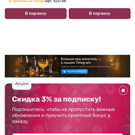
В наличии на складе
Арт.
623738
В корзину
В корзину
Акции
Скидка 3% за подписку!
Подпишитесь, чтобы не пропустить важные
обновления и получить приятный бонус к
заказу.