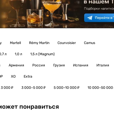
y
Martell
Rémy Martin
Courvoisier
Camus
0,7 л
1,0 л
1,5 л (Magnum)
я
Армения
Россия
Грузия
Испания
Италия
OP
XO
Extra
 3 000 ₽
3 000–5 000 ₽
5 000–10 000 ₽
10 000–50 000 
может понравиться