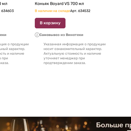
ard VS 500 мл
Коньяк Boyard VS 700 мл
.
634603
В наличии на складе
Арт.
634532
В корзину
теки
Самовывоз из Винотеки
ция о продукции
Указанная информация о продукции
ьный характер.
носит ознакомительный характер.
сть и наличие
Актуальную стоимость и наличие
р при
уточняет менеджер при
каза.
продтверждении заказа.