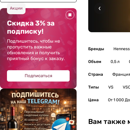
Акции
Скидка 3% за
подписку!
Подпишитесь, чтобы не
пропустить важные
Бренды
Henness
обновления и получить
приятный бонус к заказу.
Объем
0,5 л
Страна
Франци
Подписаться
Типы
VS
VS
Цена
От 1 000 До
Вам также 