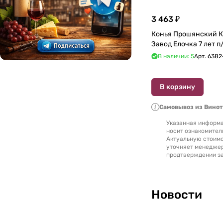
3 463 ₽
Конья Прошянский 
В наличии: 5
Арт.
6382
В корзину
Самовывоз из Вино
Указанная информа
носит ознакомител
Актуальную стоимо
уточняет менедже
продтверждении за
Новости