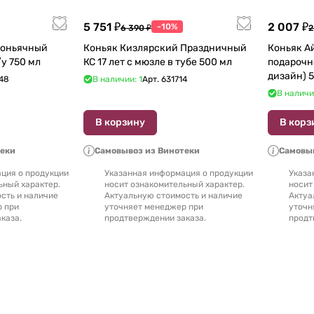
5 751 ₽
2 007 ₽
-10%
6 390 ₽
2
Коньячный
Коньяк Кизлярский Праздничный
Коньяк А
Завод Елочка 7 лет п/у 750 мл
КС 17 лет с мюзле в тубе 500 мл
подарочн
48
В наличии: 1
Арт.
631714
В наличи
В корзину
В корз
теки
Самовывоз из Винотеки
Самовыв
ция о продукции
Указанная информация о продукции
Указа
ьный характер.
носит ознакомительный характер.
носит
сть и наличие
Актуальную стоимость и наличие
Актуа
р при
уточняет менеджер при
уточн
каза.
продтверждении заказа.
продт