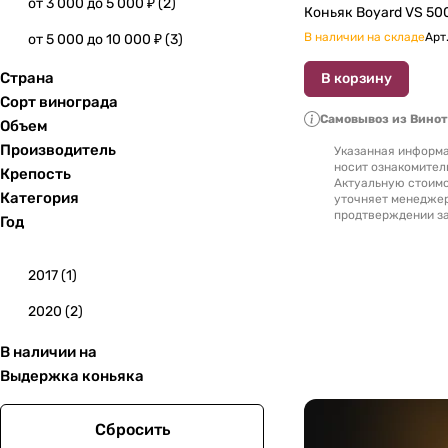
от 3 000 до 5 000 ₽
(
2
)
Коньяк Boy
В наличии на складе
Арт
от 5 000 до 10 000 ₽
(
3
)
Страна
В корзину
Сорт винограда
Самовывоз из Вино
Объем
Производитель
Указанная информа
носит ознакомител
Крепость
Актуальную стоимо
Категория
уточняет менедже
продтверждении за
Год
2017
(
1
)
2020
(
2
)
В наличии на
Выдержка коньяка
Сбросить