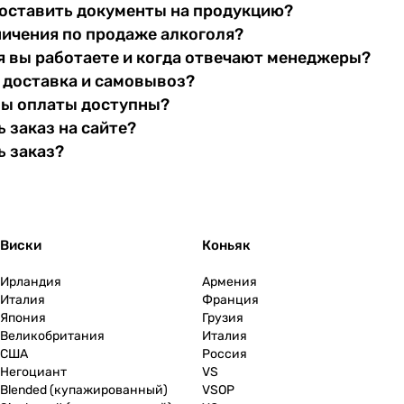
оставить документы на продукцию?
ничения по продаже алкоголя?
я вы работаете и когда отвечают менеджеры?
 доставка и самовывоз?
бы оплаты доступны?
 заказ на сайте?
ь заказ?
Виски
Коньяк
Ирландия
Армения
Италия
Франция
Япония
Грузия
Великобритания
Италия
США
Россия
Негоциант
VS
Blended (купажированный)
VSOP