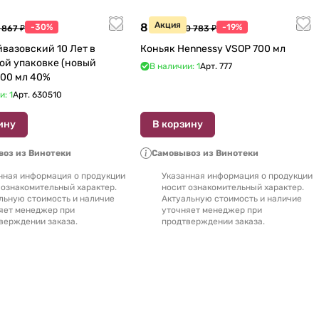
Акция
8 770 ₽
-30%
-19%
 867 ₽
10 783 ₽
йвазовский 10 Лет в
Коньяк Hennessy VSOP 700 мл
ой упаковке (новый
В наличии: 1
Арт.
777
дизайн) 500 мл 40%
и: 1
Арт.
630510
ину
В корзину
оз из Винотеки
Самовывоз из Винотеки
нная информация о продукции
Указанная информация о продукции
 ознакомительный характер.
носит ознакомительный характер.
льную стоимость и наличие
Актуальную стоимость и наличие
яет менеджер при
уточняет менеджер при
верждении заказа.
продтверждении заказа.