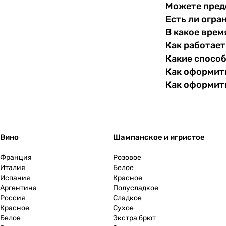
Можете пред
Есть ли огра
В какое врем
Как работает
Какие спосо
Как оформить
Как оформит
Вино
Шампанское и игристое
Франция
Розовое
Италия
Белое
Испания
Красное
Аргентина
Полусладкое
Россия
Сладкое
Красное
Сухое
Белое
Экстра брют