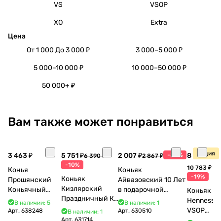
VS
VSOP
XO
Extra
Цена
От 1 000 До 3 000 ₽
3 000–5 000 ₽
5 000–10 000 ₽
10 000–50 000 ₽
50 000+ ₽
Вам также может понравиться
Акция
3 463 ₽
5 751 ₽
2 007 ₽
-30%
8 770 ₽
6 390 ₽
2 867 ₽
-10%
10 783 ₽
Конья
Коньяк
-19%
Коньяк
Прошянский
Айвазовский 10 Лет
Кизлярский
Коньячный
в подарочной
Коньяк
Праздничный КС
Завод Елочка 7
упаковке (новый
Hennessy
В наличии: 5
В наличии: 1
17 лет с мюзле в
лет п/у 750 мл
дизайн) 500 мл 40%
VSOP
Арт.
638248
Арт.
630510
В наличии: 1
тубе 500 мл
Арт.
631714
700 мл