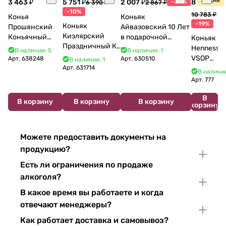
3 463 ₽
5 751 ₽
2 007 ₽
-30%
8 770 ₽
6 390 ₽
2 867 ₽
-10%
10 783 ₽
Конья
Коньяк
-19%
Коньяк
Прошянский
Айвазовский 10 Лет
Кизлярский
Коньячный
в подарочной
Коньяк
Праздничный КС
Завод Елочка 7
упаковке (новый
Hennessy
В наличии: 5
В наличии: 1
17 лет с мюзле в
лет п/у 750 мл
дизайн) 500 мл 40%
VSOP
Арт.
638248
Арт.
630510
В наличии: 1
тубе 500 мл
Арт.
631714
700 мл
В наличии
Арт.
777
В
В корзину
В корзину
В корзину
корзину
Можете предоставить документы на
продукцию?
Есть ли ограничения по продаже
алкоголя?
В какое время вы работаете и когда
отвечают менеджеры?
Как работает доставка и самовывоз?