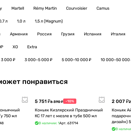
y
Martell
Rémy Martin
Courvoisier
Camus
0,7 л
1,0 л
1,5 л (Magnum)
я
Армения
Россия
Грузия
Испания
Италия
OP
XO
Extra
 3 000 ₽
3 000–5 000 ₽
5 000–10 000 ₽
10 000–50 000 
может понравиться
5 751 ₽
2 007 ₽
-10%
6 390 ₽
2
Коньячный
Коньяк Кизлярский Праздничный
Коньяк А
Завод Елочка 7 лет п/у 750 мл
КС 17 лет с мюзле в тубе 500 мл
подарочн
48
В наличии: 1
Арт.
631714
В наличи