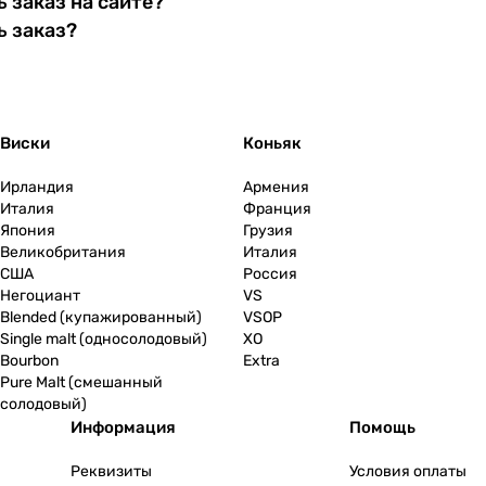
 заказ на сайте?
ь заказ?
Виски
Коньяк
Ирландия
Армения
Италия
Франция
Япония
Грузия
Великобритания
Италия
США
Россия
Негоциант
VS
Blended (купажированный)
VSOP
Single malt (односолодовый)
XO
Bourbon
Extra
Pure Malt (смешанный
солодовый)
Информация
Помощь
Реквизиты
Условия оплаты