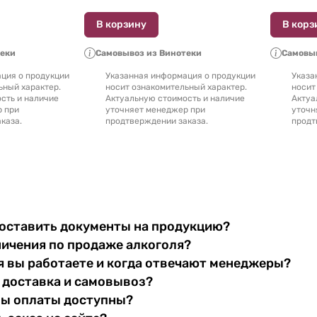
В корзину
В корз
теки
Самовывоз из Винотеки
Самовыв
ция о продукции
Указанная информация о продукции
Указа
ьный характер.
носит ознакомительный характер.
носит
сть и наличие
Актуальную стоимость и наличие
Актуа
р при
уточняет менеджер при
уточн
каза.
продтверждении заказа.
продт
оставить документы на продукцию?
ничения по продаже алкоголя?
я вы работаете и когда отвечают менеджеры?
 доставка и самовывоз?
бы оплаты доступны?