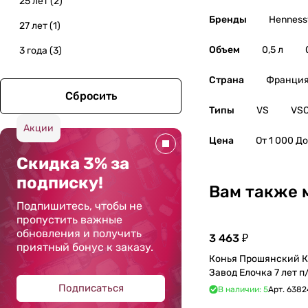
25 лет
(
2
)
Бренды
Henness
27 лет
(
1
)
Объем
0,5 л
3 года
(
3
)
30 лет
(
1
)
Страна
Франци
Сбросить
35 лет
(
1
)
Типы
VS
VS
4 звезды
(
1
)
Акции
Цена
От 1 000 До
50 лет
(
1
)
Скидка 3% за
60 лет
(
1
)
подписку!
Вам также 
7 лет
(
2
)
Подпишитесь, чтобы не
пропустить важные
8 лет
(
2
)
обновления и получить
3 463 ₽
приятный бонус к заказу.
VS/ВС
(
3
)
Конья Прошянский 
VSOP/ ВСОП
(
12
)
Подписаться
В наличии: 5
Арт.
6382
более 25 лет
(
1
)