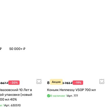
₽
50 000+ ₽
Акция
8 770 ₽
-30%
-19%
 867 ₽
10 783 ₽
йвазовский 10 Лет в
Коньяк Hennessy VSOP 700 мл
ой упаковке (новый
В наличии: 1
Арт.
777
дизайн) 500 мл 40%
и: 1
Арт.
630510