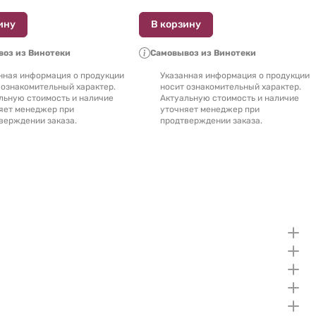
ину
В корзину
оз из Винотеки
Самовывоз из Винотеки
нная информация о продукции
Указанная информация о продукции
 ознакомительный характер.
носит ознакомительный характер.
льную стоимость и наличие
Актуальную стоимость и наличие
яет менеджер при
уточняет менеджер при
верждении заказа.
продтверждении заказа.