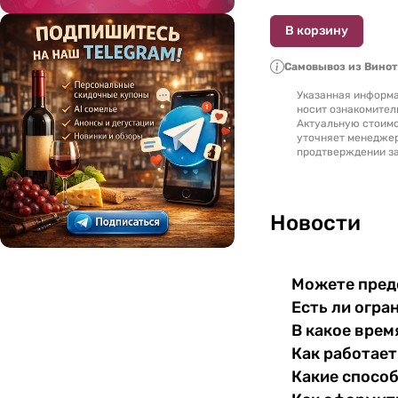
более 40 лет
(
2
)
В корзину
более 50 лет
(
1
)
Самовывоз из Вино
не менее 4 лет
(
1
)
Указанная информа
носит ознакомител
ХО
(
10
)
Актуальную стоимо
уточняет менедже
продтверждении за
Новости
Можете пред
Есть ли огра
В какое врем
Как работает
Какие спосо