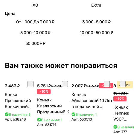
XO
Extra
Цена
От 1 000 До 3 000 ₽
3 000–5 000 ₽
5 000–10 000 ₽
10 000–50 000 ₽
50 000+ ₽
Вам также может понравиться
Акция
3 463 ₽
5 751 ₽
2 007 ₽
-30%
8 770 ₽
6 390 ₽
2 867 ₽
-10%
10 783 ₽
Конья
Коньяк
-19%
Коньяк
Прошянский
Айвазовский 10 Лет
Кизлярский
Коньячный
в подарочной
Коньяк
Праздничный КС
Завод Елочка 7
упаковке (новый
Hennessy
В наличии: 5
В наличии: 1
17 лет с мюзле в
лет п/у 750 мл
дизайн) 500 мл 40%
VSOP
Арт.
638248
Арт.
630510
В наличии: 1
тубе 500 мл
Арт.
631714
700 мл
В наличии
Арт.
777