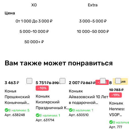
XO
Extra
Цена
От 1 000 До 3 000 ₽
3 000–5 000 ₽
5 000–10 000 ₽
10 000–50 000 ₽
50 000+ ₽
Вам также может понравиться
Акция
3 463 ₽
5 751 ₽
2 007 ₽
-30%
8 770 ₽
6 390 ₽
2 867 ₽
-10%
10 783 ₽
Конья
Коньяк
-19%
Коньяк
Прошянский
Айвазовский 10 Лет
Кизлярский
Коньячный
в подарочной
Коньяк
Праздничный КС
Завод Елочка 7
упаковке (новый
Hennessy
В наличии: 5
В наличии: 1
17 лет с мюзле в
лет п/у 750 мл
дизайн) 500 мл 40%
VSOP
Арт.
638248
Арт.
630510
В наличии: 1
тубе 500 мл
Арт.
631714
700 мл
В наличии
Арт.
777