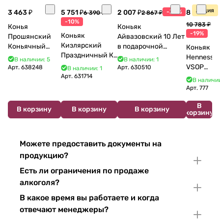
Акция
3 463 ₽
5 751 ₽
2 007 ₽
-30%
8 770 ₽
6 390 ₽
2 867 ₽
-10%
10 783 ₽
Конья
Коньяк
-19%
Коньяк
Прошянский
Айвазовский 10 Лет
Кизлярский
Коньячный
в подарочной
Коньяк
Праздничный КС
Завод Елочка 7
упаковке (новый
Hennessy
В наличии: 5
В наличии: 1
17 лет с мюзле в
лет п/у 750 мл
дизайн) 500 мл 40%
VSOP
Арт.
638248
Арт.
630510
В наличии: 1
тубе 500 мл
Арт.
631714
700 мл
В наличии
Арт.
777
В
В корзину
В корзину
В корзину
корзину
Можете предоставить документы на
продукцию?
Есть ли ограничения по продаже
алкоголя?
В какое время вы работаете и когда
отвечают менеджеры?