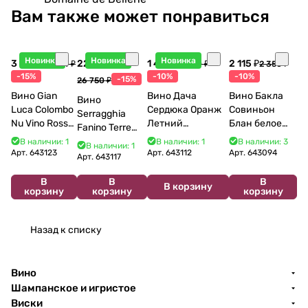
Вам также может понравиться
Новинка
Новинка
Новинка
3 998 ₽
22 738 ₽
1 440 ₽
2 115 ₽
4 704 ₽
1 600 ₽
2 350 ₽
-15%
-10%
-10%
-15%
26 750 ₽
Вино Gian
Вино Дача
Вино Бакла
Вино
Luca Colombo
Сердюка Оранж
Совиньон
Serragghia
Nu Vino Rosso
Летний
Блан белое
Fanino Terre
2025 750 мл
Сибирьковый
сухое 750 мл
Siciliane IGP
В наличии: 1
В наличии: 1
В наличии: 3
В наличии: 1
2024 750 мл
12%
Арт.
643123
Арт.
643112
Арт.
643094
2022 750 мл
Арт.
643117
В
В
В
В корзину
корзину
корзину
корзину
Назад к списку
Вино
Шампанское и игристое
Виски