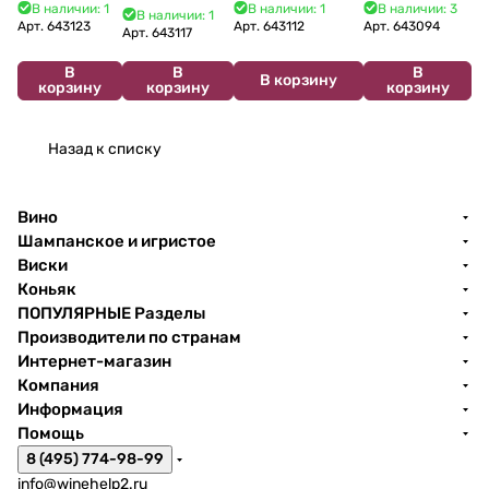
2025 750 мл
Сибирьковый
сухое 750 мл
Siciliane IGP
В наличии: 1
В наличии: 1
В наличии: 3
В наличии: 1
2024 750 мл
12%
Арт.
643123
Арт.
643112
Арт.
643094
2022 750 мл
Арт.
643117
В
В
В
В корзину
корзину
корзину
корзину
Назад к списку
Вино
Шампанское и игристое
Виски
Коньяк
ПОПУЛЯРНЫЕ Разделы
Производители по странам
Интернет-магазин
Компания
Информация
Помощь
8 (495) 774-98-99
info@winehelp2.ru