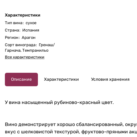
Характеристики
Тип вина
:
сухое
Страна
:
Испания
Регион
:
Арагон
Сорт винограда
:
Гренаш/
Гарнача
,
Темпранильо
Все характеристики
Описание
Характеристики
Условия хранения
У вина насыщенный рубиново-красный цвет.
Вино демонстрирует хорошо сбалансированный, окру
вкус с шелковистой текстурой, фруктово-пряными ак