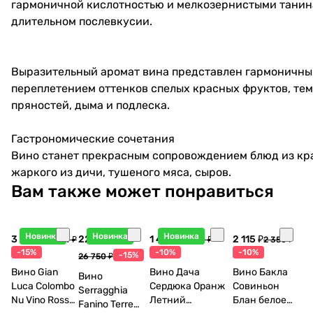
гармоничной кислотностью и мелкозернистыми танин
длительном послевкусии.
Выразительный аромат вина представлен гармоничн
переплетением оттенков спелых красных фруктов, тем
пряностей, дыма и подлеска.
Гастрономические сочетания
Вино станет прекрасным сопровождением блюд из кра
жаркого из дичи, тушеного мяса, сыров.
Вам также может понравиться
Новинка
Новинка
Новинка
3 998 ₽
22 738 ₽
1 440 ₽
2 115 ₽
4 704 ₽
1 600 ₽
2 350 ₽
-15%
-10%
-10%
-15%
26 750 ₽
Вино Gian
Вино Дача
Вино Бакла
Вино
Luca Colombo
Сердюка Оранж
Совиньон
Serragghia
Nu Vino Rosso
Летний
Блан белое
Fanino Terre