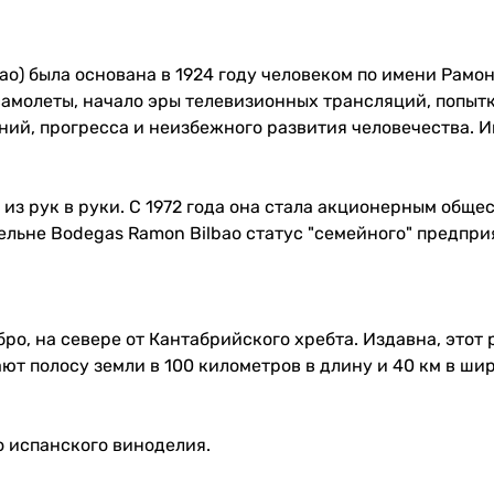
о) была основана в 1924 году человеком по имени Рамон
самолеты, начало эры телевизионных трансляций, попыт
й, прогресса и неизбежного развития человечества. Им
з рук в руки. С 1972 года она стала акционерным общест
льне Bodegas Ramon Bilbao статус "семейного" предпри
ро, на севере от Кантабрийского хребта. Издавна, этот
 полосу земли в 100 километров в длину и 40 км в шир
о испанского виноделия.