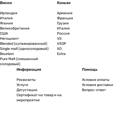
Виски
Коньяк
Ирландия
Армения
Италия
Франция
Япония
Грузия
Великобритания
Италия
США
Россия
Негоциант
VS
Blended (купажированный)
VSOP
Single malt (односолодовый)
XO
Bourbon
Extra
Pure Malt (смешанный
солодовый)
Информация
Помощь
Реквизиты
Условия оплаты
Услуги
Условия доставки
Дегустации
Вопрос-ответ
Сертификат на товар и на
мероприятие