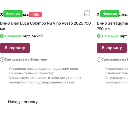
Новинка
Новинка
3 998 ₽
22 738 ₽
-15%
4 704 ₽
26 750
Вино Gian Luca Colombo Nu Vino Rosso 2025 750
Вино Serragghia 
мл
750 мл
В наличии: 1
Арт.
643123
В наличии: 1
Арт
В корзину
В корзину
Самовывоз из Винотеки
Самовывоз из 
Указанная информация о продукции носит
Указанная ин
ознакомительный характер.
ознакомитель
Актуальную стоимость и наличие уточняет
Актуальную с
менеджер при продтверждении заказа.
менеджер пр
Назад к списку