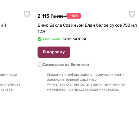
2 115 ₽
-10%
2 350 ₽
ний
Вино Бакла Совиньон Блан белое сухое 750 мл
12%
В наличии: 3
Арт.
643094
В корзину
Самовывоз из Винотеки
кции носит
Указанная информация о продукции носит
ознакомительный характер.
ие уточняет
Актуальную стоимость и наличие уточняет
заказа.
менеджер при продтверждении заказа.