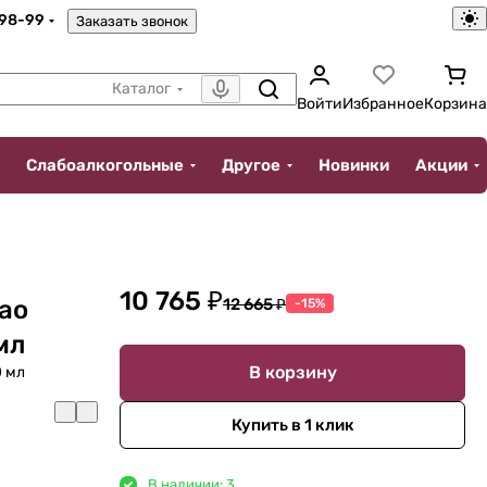
-98-99
Заказать звонок
Каталог
Войти
Избранное
Корзина
Слабоалкогольные
Другое
Новинки
Акции
10 765 ₽
ao
12 665 ₽
-15%
мл
В корзину
0 мл
Купить в 1 клик
В наличии: 3