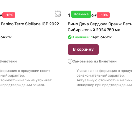
Новинка
1 440 ₽
-15%
-10%
 ₽
1 600 ₽
Fanino Terre Siciliane IGP 2022
Вино Дача Сердюка Оранж Лет
Сибирьковый 2024 750 мл
.
643117
В наличии: 1
Арт.
643112
В корзину
Винотеки
Самовывоз из Винотеки
формация о продукции носит
Указанная информация о проду
ный характер.
ознакомительный характер.
тоимость и наличие уточняет
Актуальную стоимость и налич
и продтверждении заказа.
менеджер при продтверждении 