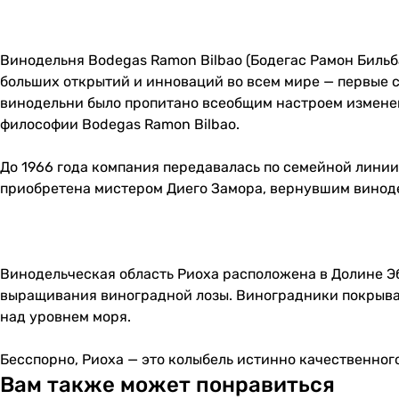
Винодельня Bodegas Ramon Bilbao (Бодегас Рамон Бильба
больших открытий и инноваций во всем мире — первые 
винодельни было пропитано всеобщим настроем изменени
философии Bodegas Ramon Bilbao.
До 1966 года компания передавалась по семейной линии и
приобретена мистером Диего Замора, вернувшим виноде
Винодельческая область Риоха расположена в Долине Эб
выращивания виноградной лозы. Виноградники покрывают
над уровнем моря.
Бесспорно, Риоха — это колыбель истинно качественног
Вам также может понравиться