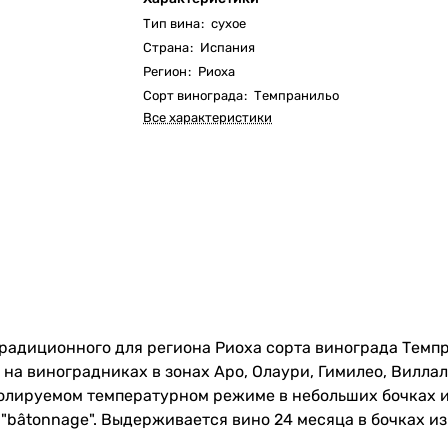
Тип вина
:
сухое
Страна
:
Испания
Регион
:
Риоха
Сорт винограда
:
Темпранильо
Все характеристики
 традиционного для региона Риоха сорта винограда Темп
 на виноградниках в зонах Аро, Олаури, Гимилео, Вилл
лируемом температурном режиме в небольших бочках из
bâtonnage". Выдерживается вино 24 месяца в бочках из