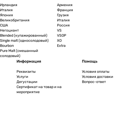
Ирландия
Армения
Италия
Франция
Япония
Грузия
Великобритания
Италия
США
Россия
Негоциант
VS
Blended (купажированный)
VSOP
Single malt (односолодовый)
XO
Bourbon
Extra
Pure Malt (смешанный
солодовый)
Информация
Помощь
Реквизиты
Условия оплаты
Услуги
Условия доставки
Дегустации
Вопрос-ответ
Сертификат на товар и на
мероприятие