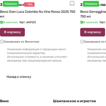
Новинка
Новинка
3 998 ₽
22 738 ₽
-15%
4 704 ₽
26 750
Вино Gian Luca Colombo Nu Vino Rosso 2025 750
Вино Serragghia 
мл
750 мл
В наличии: 1
Арт.
643123
В наличии: 1
Арт
В корзину
В корзину
Самовывоз из Винотеки
Самовывоз из 
Указанная информация о продукции носит
Указанная ин
ознакомительный характер.
ознакомитель
Актуальную стоимость и наличие уточняет
Актуальную с
менеджер при продтверждении заказа.
менеджер пр
Назад к списку
Вино
Шампанское и игристое