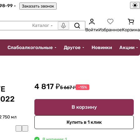
-98-99
Заказать звонок
Каталог
Войти
Избранное
Корзина
Слабоалкогольные
Другое
Новинки
Акции
4 817 ₽
TE
5 667 ₽
-15%
2022
В корзину
2 750 мл
Купить в 1 клик
В наличии: 1