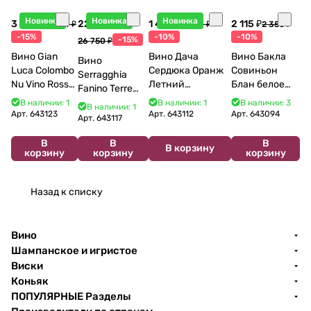
Новинка
Новинка
Новинка
3 998 ₽
22 738 ₽
1 440 ₽
2 115 ₽
4 704 ₽
1 600 ₽
2 350 ₽
-15%
-10%
-10%
-15%
26 750 ₽
Вино Gian
Вино Дача
Вино Бакла
Вино
Luca Colombo
Сердюка Оранж
Совиньон
Serragghia
Nu Vino Rosso
Летний
Блан белое
Fanino Terre
2025 750 мл
Сибирьковый
сухое 750 мл
Siciliane IGP
В наличии: 1
В наличии: 1
В наличии: 3
В наличии: 1
2024 750 мл
12%
Арт.
643123
Арт.
643112
Арт.
643094
2022 750 мл
Арт.
643117
В
В
В
В корзину
корзину
корзину
корзину
Назад к списку
Вино
Шампанское и игристое
Виски
Коньяк
ПОПУЛЯРНЫЕ Разделы