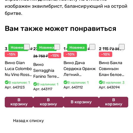
изображен эквилибрист, балансирующий на острой
бритве.
Вам также может понравиться
Новинка
Новинка
Новинка
3 998 ₽
22 738 ₽
1 440 ₽
2 115 ₽
4 704 ₽
1 600 ₽
2 350 ₽
-15%
-10%
-10%
-15%
26 750 ₽
Вино Gian
Вино Дача
Вино Бакла
Вино
Luca Colombo
Сердюка Оранж
Совиньон
Serragghia
Nu Vino Rosso
Летний
Блан белое
Fanino Terre
2025 750 мл
Сибирьковый
сухое 750 мл
Siciliane IGP
В наличии: 1
В наличии: 1
В наличии: 3
В наличии: 1
2024 750 мл
12%
Арт.
643123
Арт.
643112
Арт.
643094
2022 750 мл
Арт.
643117
В
В
В
В корзину
корзину
корзину
корзину
Назад к списку