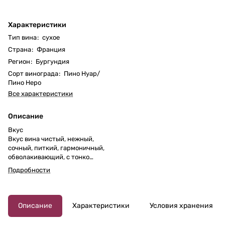
Характеристики
Тип вина
:
сухое
Страна
:
Франция
Регион
:
Бургундия
Сорт винограда
:
Пино Нуар/
Пино Неро
Все характеристики
Описание
Вкус
Вкус вина чистый, нежный,
сочный, питкий, гармоничный,
обволакивающий, с тонко
интегрированными танинами,
Подробности
хорошей кислотностью, нотами
тёрна и черники, воздушными
цветочными оттенками (фиалки
и пиона) и нюансами лакрицы в
Описание
Характеристики
Условия хранения
продолжительном, богатом
послевкусии.