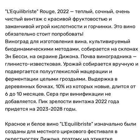
Аромат
"L'Equilibriste" Rouge, 2022 — теплый, сочный, очень
Душистый, глубокий аромат
чистый винтаж с красивой фруктовостью и
вина наполнен тонами вишни и
клубники, оттенками цветов,
заманчивой игрой кислотности и горчинки. Это вино
грибов и подлеска, а также
обязательно стоит попробовать!
прекрасной минеральностью,
Виноград для изготовления вина, культивируемый
хорошо смешанными с нюансами
табака, сандаловой древесины и
биодинамическими методами, собирается на склонах
травы.
Эн Бесси, на окраине Дижона. Почва виноградника —
глинисто-известковая. Урожай собирается вручную и
Цвет
Вино рубинового цвета средней
подвергается полууглекислой мацерации и
интенсивности.
ферментации целыми гроздьями. Выдержка в
деревянных бочках, 10% из которых новые, длится от
Сочетания
Вино отлично сочетается с
6 до 10 месяцев. Сера при винификации не
дичью (олениной), говядиной,
добавляется. Пик зрелости винтажа 2022 года
телятиной, мясом птицы.
придется на 2023-2028 годы.
Идеально гармонирует с утиной
грудкой на гриле, свининой на
гриле или тушеной говядиной.
Красное и белое вино "L'Equilibriste" изначально были
созданы для местного циркового фестиваля в
окрестностях Дижона, поэтому на этикетке