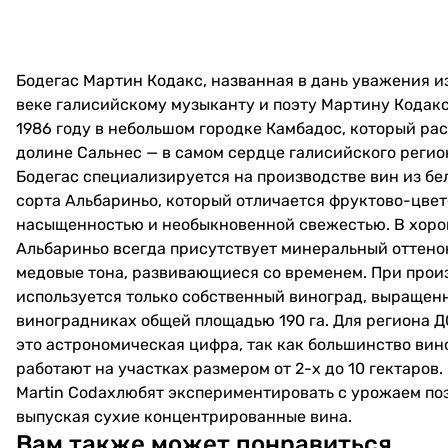
Бодегас Мартин Кодакс, названная в дань уважения из
веке галисийскому музыканту и поэту Мартину Кодакс
1986 году в небольшом городке Камбадос, который ра
долине Сальнес — в самом сердце галисийского регио
Бодегаc специализируется на производстве вин из бе
сорта Альбариньо, который отличается фруктово-цве
насыщенностью и необыкновенной свежестью. В хоро
Альбариньо всегда присутствует минеральный оттенок
медовые тона, развивающиеся со временем. При прои
используется только собственный виноград, выращен
виноградниках общей площадью 190 га. Для региона 
это астрономическая цифра, так как большинство ви
работают на участках размером от 2-х до 10 гектаров.
Martin Codaxлюбят экспериментировать с урожаем поз
выпуская сухие концентрированные вина.
Вам также может понравиться