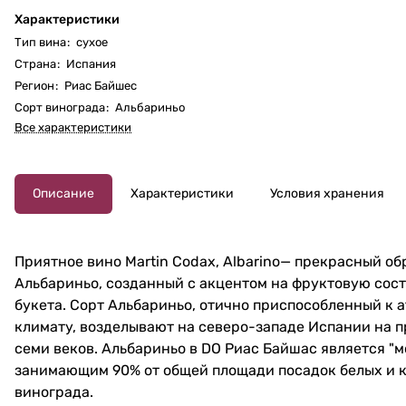
Характеристики
Тип вина
:
сухое
Страна
:
Испания
Регион
:
Риас Байшес
Сорт винограда
:
Альбариньо
Все характеристики
Описание
Характеристики
Условия хранения
Приятное вино Martin Codax, Albarino— прекрасный об
Альбариньо, созданный с акцентом на фруктовую со
букета. Сорт Альбариньо, отично приспособленный к 
климату, возделывают на северо-западе Испании на 
семи веков. Альбариньо в DO Риас Байшас является "м
занимающим 90% от общей площади посадок белых и 
винограда.