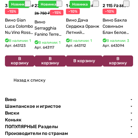
Новинка
Новинка
Новинка
3 998 ₽
22 738 ₽
1 440 ₽
2 115 ₽
4 704 ₽
1 600 ₽
2 350 ₽
-15%
-10%
-10%
-15%
26 750 ₽
Вино Gian
Вино Дача
Вино Бакла
Вино
Luca Colombo
Сердюка Оранж
Совиньон
Serragghia
Nu Vino Rosso
Летний
Блан белое
Fanino Terre
2025 750 мл
Сибирьковый
сухое 750 мл
Siciliane IGP
В наличии: 1
В наличии: 1
В наличии: 3
В наличии: 1
2024 750 мл
12%
Арт.
643123
Арт.
643112
Арт.
643094
2022 750 мл
Арт.
643117
В
В
В
В корзину
корзину
корзину
корзину
Назад к списку
Вино
Шампанское и игристое
Виски
Коньяк
ПОПУЛЯРНЫЕ Разделы
Производители по странам