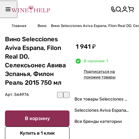
Главная
Вино
Вино Selecciones Aviva Espana, Filon Real DO, 
Вино Selecciones
1 941 ₽
Aviva Espana, Filon
Real DO,
В наличии: 1
Селексьонес Авива
Подписаться на
Эспанья, Филон
похожие товары
Реаль 2015 750 мл
Арт.
564976
Все товары Selecciones Aviva Espana\Селексьонес Авива Эспанья
Selecciones Aviva Espana\Селексьонес Авива Эспанья
В корзину
Все бренды категории
Купить в 1 клик