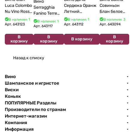
Вино
Luca Colombo
Сердюка Оранж
Совиньон
Serragghia
Nu Vino Rosso
Летний
Блан белое
Fanino Terre
2025 750 мл
Сибирьковый
сухое 750 мл
Siciliane IGP
В наличии: 1
В наличии: 1
В наличии: 3
В наличии: 1
2024 750 мл
12%
Арт.
643123
Арт.
643112
Арт.
643094
2022 750 мл
Арт.
643117
В
В
В
В корзину
корзину
корзину
корзину
Назад к списку
Вино
Шампанское и игристое
Виски
Коньяк
ПОПУЛЯРНЫЕ Разделы
Производители по странам
Интернет-магазин
Компания
Информация