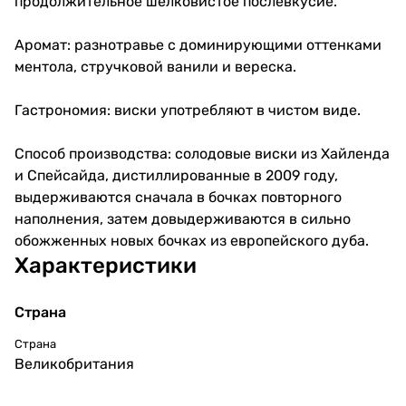
продолжительное шелковистое послевкусие.
Гастрономия: виски
Аромат: разнотравье с доминирующими оттенками
употребляют в чистом виде.
ментола, стручковой ванили и вереска.
Способ производства:
солодовые виски из Хайленда и
Гастрономия: виски употребляют в чистом виде.
Спейсайда, дистиллированные в
2009 году, выдерживаются
сначала в бочках повторного
Способ производства: солодовые виски из Хайленда
наполнения, затем
и Спейсайда, дистиллированные в 2009 году,
довыдерживаются в сильно
обожженных новых бочках из
выдерживаются сначала в бочках повторного
европейского дуба.
наполнения, затем довыдерживаются в сильно
обожженных новых бочках из европейского дуба.
Характеристики
Страна
Страна
Великобритания