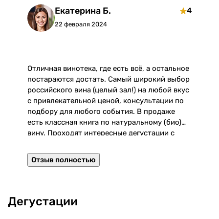
Екатерина Б.
4
22 февраля 2024
Отличная винотека, где есть всё, а остальное
О
постараются достать. Самый широкий выбор
российского вина (целый зал!) на любой вкус
э
с привлекательной ценой, консультации по
подбору для любого события. В продаже
Р
есть классная книга по натуральному (био)
с
вину. Проходят интересные дегустации с
з
виноделами. От метро приятные минут 10
пешком.
Отзыв полностью
Дегустации