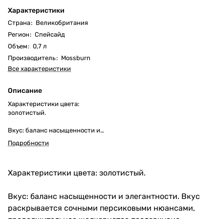
Характеристики
Страна
:
Великобритания
Регион
:
Спейсайд
Объем
:
0,7 л
Производитель
:
Mossburn
Все характеристики
Описание
Характеристики цвета:
золотистый.
Вкус: баланс насыщенности и
элегантности. Вкус
Подробности
раскрывается сочными
персиковыми нюансами,
продолжительное шелковистое
Характеристики цвета: золотистый.
послевкусие.
Аромат: разнотравье с
Вкус: баланс насыщенности и элегантности. Вкус
доминирующими оттенками
раскрывается сочными персиковыми нюансами,
ментола, стручковой ванили и
вереска.