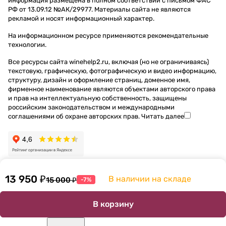
информация размещена в полном соответствии с письмом ФАС
ИИ белое,
особенно
Вюртемберг
ответственность
РФ от 13.09.12 №АК/29977. Материалы сайта не являются
2023
сти
AdamsWein,
на партнёров. Его
рекламой и носят информационный характер.
Вино Wnepark
производ
Auf Dem
взгляды и
Кокур, 2022
ства;
Haun
решения нередко
На информационном ресурсе применяются
рекомендательные
Вино Wnepark
• как
Spatburgunde
вызывали
технологии
.
розе, 2022
правильн
r, 2021 —
обоснованную
Все ресурсы сайта winehelp2.ru, включая (но не ограничиваясь)
Вино Wnepark
о пить
Рейнгессен
критику, однако
текстовую, графическую, фотографическую и видео информацию,
Гренаш, 2023
этот
Вино Weingut
даже самые
структуру, дизайн и оформление страниц, доменное имя,
Вино Wnepark
напиток;
Ziereisen
радикальные
фирменное наименование являются объектами авторского права
Сира, 2023
• чем
Blauer
оппоненты
и прав на интеллектуальную собственность, защищены
Вино Wnepark
отличают
Spatburgunde
безусловно
российским законодательством и международными
ИИ красное,
ся его
r, 2022 —
признавали
соглашениями об охране авторских прав.
Читать далее
2021
основные
Баден
высочайший
Вино
стили.
Вино "Heinz
кругозор и
Вайнпарк
Eifel"
визионерские
Кучук-Исар
Наш
Spatburgunde
качества князя.
Каберне
дегустаци
r,
Совиньон,
онный
Rheinhessen
13 950 ₽
В наличии на складе
15 000 ₽
-7%
2021
сет:
—
Шесианхе
Рейнгессен
В рамках
В корзину
*контакт для
ли
очередной
связи: 8 985
Гастродия
*контакт для
беседы по