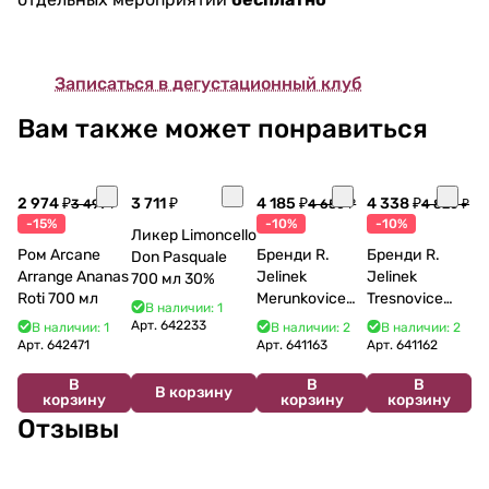
Записаться в дегустационный клуб
Вам также может понравиться
2 974 ₽
3 711 ₽
4 185 ₽
4 338 ₽
3 499 ₽
4 650 ₽
4 820 ₽
-15%
-10%
-10%
Ликер Limoncello
Ром Arcane
Бренди R.
Бренди R.
Don Pasquale
Arrange Ananas
Jelinek
Jelinek
700 мл 30%
Roti 700 мл
Merunkovice
Tresnovice
В наличии: 1
700 мл
700 мл
Арт.
642233
В наличии: 1
В наличии: 2
В наличии: 2
Арт.
642471
Арт.
641163
Арт.
641162
В
В
В
В корзину
корзину
корзину
корзину
Отзывы