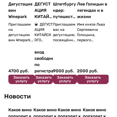
Дегустация
ДЕГУСТ
Шпетбургу
Лев Голицын в
вин
АЦИЯ
ндер:
легендах и в
Winepark
КИТАЙС
путешеств
жизни
КОГО
ие по
Приглашаем
🥃 ДЕГУСТ
Приглашаем
Имя князя Льва
БАЙЦЗЮ
Германии
на
АЦИЯ
вас на
Сергеевича
дегустацию
КИТАЙСК
дегустацию,
Голицына,
В
вин Wnepark.
ОГО
посвящённу
первого
WINEHEL
БАЙЦЗЮ
ю красной
российского
P
Winepark - это
В
жемчужине
винного
вход
целый
WINEHELP
Германии —
эксперта,
свободный
винный парк
Шпетбургунд
получившего
по
и центр
ер (Пино
международное
4700
руб.
р
егист
р
ации
9000
руб.
2000
руб.
энотуризма
Приглаша
Нуар). Мы
признание,
на Южном
ем вас на
собрали
окружено
Заказать
Заказать
Заказать
Заказать
услугу
услугу
услугу
услугу
берегу Крыма,
необычны
восемь вин
множеством
созданный на
й
из шести
легенд.
территории
дегустаци
регионов,
Некоторые
Новости
курорта Mriya
онный
чтобы за
появились ещё
Resort & Spa.
вечер,
один вечер
при его жизни,
Проект
посвящён
проследить,
многие — уже в
Какое вино
Какое вино
Какое вино
Какое вино
открылся для
ный
как
советские годы, в
подходит к
подходит к
подходит к
подходит к