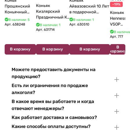
Конья
Коньяк
-19%
Коньяк
Прошянский
Айвазовский 10 Лет
Кизлярский
Коньячный
в подарочной
Коньяк
Праздничный КС
Завод Елочка 7
упаковке (новый
Hennessy
В наличии: 5
В наличии: 1
17 лет с мюзле в
лет п/у 750 мл
дизайн) 500 мл 40%
VSOP
Арт.
638248
Арт.
630510
В наличии: 1
тубе 500 мл
Арт.
631714
700 мл
В наличии
Арт.
777
В
В корзину
В корзину
В корзину
корзину
Можете предоставить документы на
продукцию?
Есть ли ограничения по продаже
алкоголя?
В какое время вы работаете и когда
отвечают менеджеры?
Как работает доставка и самовывоз?
Какие способы оплаты доступны?