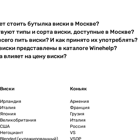
т стоить бутылка виски в Москве?
вуют типы и сорта виски, доступные в Москве?
всего пить виски? И как принято их употреблять?
виски представлены в каталоге Winehelp?
 влияет на цену виски?
Виски
Коньяк
Ирландия
Армения
Италия
Франция
Япония
Грузия
Великобритания
Италия
США
Россия
Негоциант
VS
Blended (купажированный)
VSOP