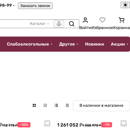
-98-99
Заказать звонок
Каталог
Войти
Избранное
Корзина
Слабоалкогольные
Другое
Новинки
Акции
В наличии в магазине
₽
1 261 052 ₽
-10%
-7%
112 775 ₽
1 355 970 ₽