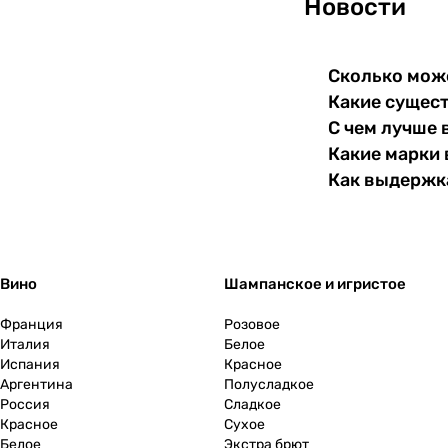
Новости
1996
(
3
)
1997
(
3
)
Сколько може
Какие сущест
1998
(
6
)
С чем лучше 
1999
(
6
)
Какие марки 
2000
(
2
)
Как выдержка
2001
(
1
)
2002
(
2
)
2003
(
1
)
Вино
Шампанское и игристое
2004
(
2
)
Франция
Розовое
Италия
Белое
2005
(
3
)
Испания
Красное
Аргентина
Полусладкое
2006
(
1
)
Россия
Сладкое
Красное
2007
(
2
)
Сухое
Белое
Экстра брют