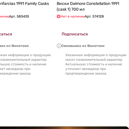
nfarclas 1991 Family Casks
Виски Dalmore Constellation 1991
(cask 1) 700 мл
личии
Арт.
585435
Нет в наличии
Арт.
574128
саться
Подписаться
оз из Винотеки
Самовывоз из Винотеки
нная информация о продукции
Указанная информация о продукции
 ознакомительный характер.
носит ознакомительный характер.
льную стоимость и наличие
Актуальную стоимость и наличие
яет менеджер при
уточняет менеджер при
верждении заказа.
продтверждении заказа.