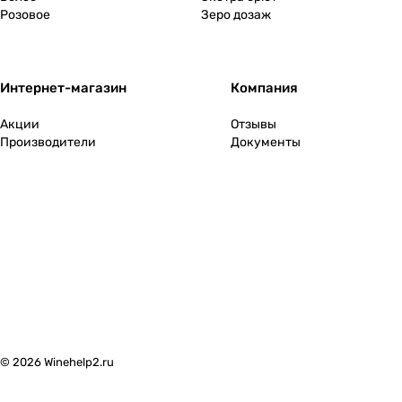
2008
(
9
)
Розовое
Зеро дозаж
2009
(
6
)
2010
(
4
)
Интернет-магазин
Компания
2011
(
3
)
Акции
Отзывы
2012
(
1
)
Производители
Документы
2013
(
4
)
2014
(
1
)
2016
(
1
)
2017
(
3
)
2021
(
2
)
2023
(
4
)
© 2026 Winehelp2.ru