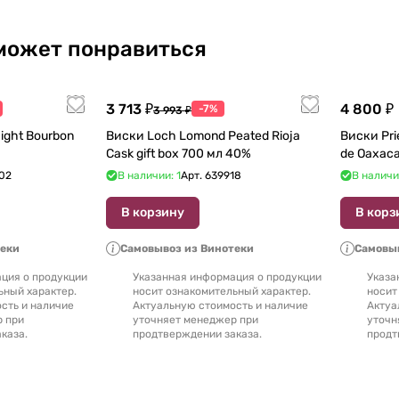
может понравиться
3 713 ₽
4 800 ₽
-7%
3 993 ₽
ight Bourbon
Виски Loch Lomond Peated Rioja
Виски Prie
Cask gift box 700 мл 40%
02
В наличии: 1
Арт.
639918
В наличи
В корзину
В корз
теки
Самовывоз из Винотеки
Самовыв
ция о продукции
Указанная информация о продукции
Указа
ьный характер.
носит ознакомительный характер.
носит
сть и наличие
Актуальную стоимость и наличие
Актуа
р при
уточняет менеджер при
уточн
каза.
продтверждении заказа.
продт