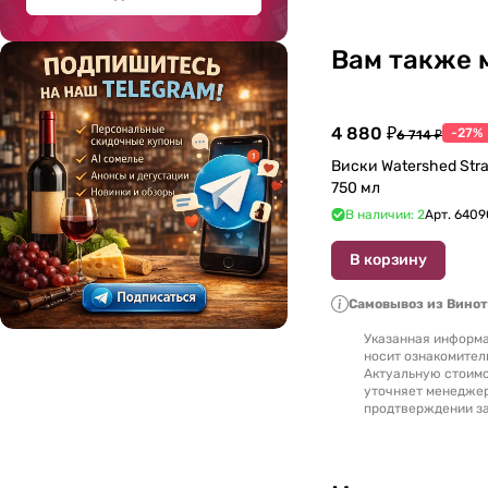
1978
(
1
)
1979
(
2
)
Вам также 
1980
(
3
)
1986
(
1
)
4 880 ₽
-27%
6 714 ₽
1987
(
1
)
Виски Watershed Stra
750 мл
1988
(
3
)
В наличии: 2
Арт.
6409
1989
(
2
)
В корзину
1990
(
3
)
Самовывоз из Вино
1991
(
4
)
Указанная информа
носит ознакомител
1992
(
5
)
Актуальную стоимо
уточняет менедже
1993
(
1
)
продтверждении за
1994
(
2
)
1995
(
9
)