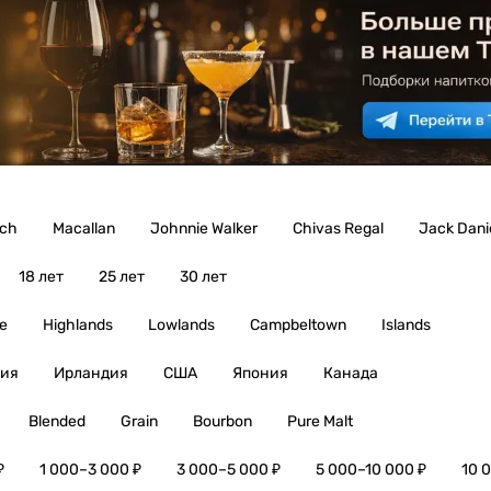
ich
Macallan
Johnnie Walker
Chivas Regal
Jack Danie
18 лет
25 лет
30 лет
e
Highlands
Lowlands
Campbeltown
Islands
ия
Ирландия
США
Япония
Канада
Blended
Grain
Bourbon
Pure Malt
₽
1 000–3 000 ₽
3 000–5 000 ₽
5 000–10 000 ₽
10 