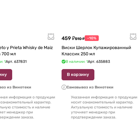
459 ₽
-10%
510 ₽
to y Prieta Whisky de Maiz
Виски Шерлок Купажированный
de Oaxaca 700 мл
Классик 250 мл
и: 1
Арт.
637831
В наличии: 1
Арт.
635883
ину
В корзину
оз из Винотеки
Самовывоз из Винотеки
нная информация о продукции
Указанная информация о продукции
 ознакомительный характер.
носит ознакомительный характер.
льную стоимость и наличие
Актуальную стоимость и наличие
яет менеджер при
уточняет менеджер при
верждении заказа.
продтверждении заказа.