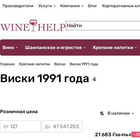
Производители
Услуги
Компания
Блог
Корпоративным кл
Вино
Шампанское и игристое
Крепкие напитки
Главная
Крепкие напитки
Виски
Виски 1991 года
Виски 1991 года
4
Розничная цена
В наличии
От
До
21 683 ₽
-3
30 976 ₽