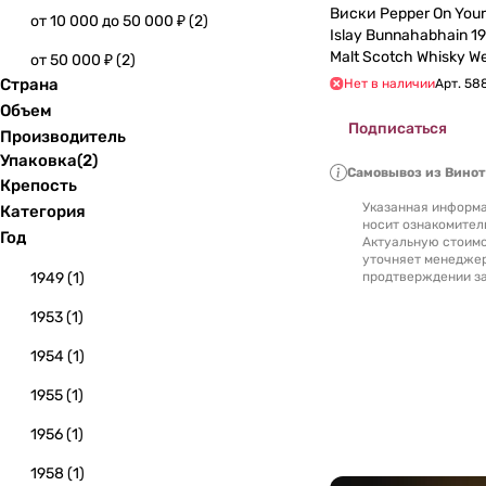
Виски Pepper On Your
от 10 000 до 50 000 ₽
(
2
)
Islay Bunnahabhain 19
Malt Scotch Whisky We
от 50 000 ₽
(
2
)
box) 700 мл
Страна
Нет в наличии
Арт.
58
Объем
Подписаться
Производитель
Упаковка
(
2
)
Самовывоз из Вино
Крепость
Указанная информа
Категория
носит ознакомител
Год
Актуальную стоимо
уточняет менедже
1949
(
1
)
продтверждении за
1953
(
1
)
1954
(
1
)
1955
(
1
)
1956
(
1
)
1958
(
1
)