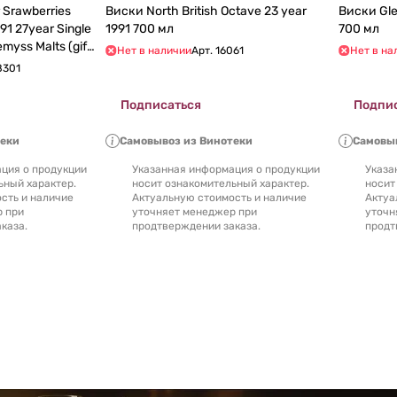
 Srawberries
Виски North British Octave 23 year
Виски Gle
91 27year Single
1991 700 мл
700 мл
myss Malts (gift
Нет в наличии
Арт.
16061
Нет в на
8301
Подписаться
Подпи
теки
Самовывоз из Винотеки
Самовыв
ция о продукции
Указанная информация о продукции
Указа
ьный характер.
носит ознакомительный характер.
носит
сть и наличие
Актуальную стоимость и наличие
Актуа
р при
уточняет менеджер при
уточн
каза.
продтверждении заказа.
продт