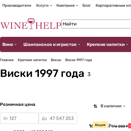
Производители
Услуги
Компания
Блог
Корпоративным кл
Вино
Шампанское и игристое
Крепкие напитки
Главная
Крепкие напитки
Виски
Виски 1997 года
Виски 1997 года
3
Розничная цена
В наличии
От
До
Акция
163 680 ₽
176 000 ₽