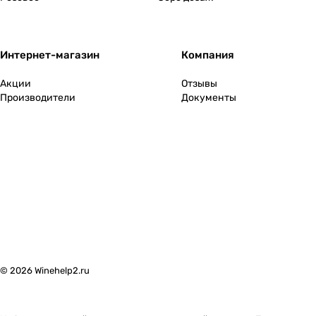
2009
(
6
)
2010
(
4
)
Интернет-магазин
Компания
2011
(
3
)
Акции
Отзывы
Производители
Документы
2012
(
1
)
2013
(
4
)
2014
(
1
)
2016
(
1
)
2017
(
3
)
2021
(
2
)
2023
(
4
)
© 2026 Winehelp2.ru