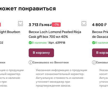
может понравиться
3 713 ₽
4 800 ₽
-7%
3 993 ₽
ight Bourbon
Виски Loch Lomond Peated Rioja
Виски Prie
Cask gift box 700 мл 40%
02
В наличии: 1
Арт.
639918
В наличи
В корзину
В корз
теки
Самовывоз из Винотеки
Самовыв
ция о продукции
Указанная информация о продукции
Указа
ьный характер.
носит ознакомительный характер.
носит
сть и наличие
Актуальную стоимость и наличие
Актуа
р при
уточняет менеджер при
уточн
каза.
продтверждении заказа.
продт