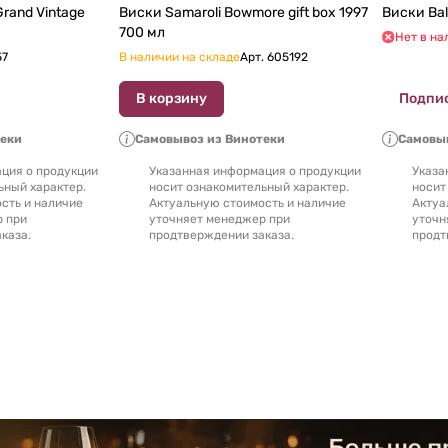
rand Vintage
Виски Samaroli Bowmore gift box 1997
700 мл
Нет в на
57
В наличии на складе
Арт.
605192
В корзину
Подпи
теки
Самовывоз из Винотеки
Самовыв
ция о продукции
Указанная информация о продукции
Указа
ьный характер.
носит ознакомительный характер.
носит
сть и наличие
Актуальную стоимость и наличие
Актуа
р при
уточняет менеджер при
уточн
каза.
продтверждении заказа.
продт