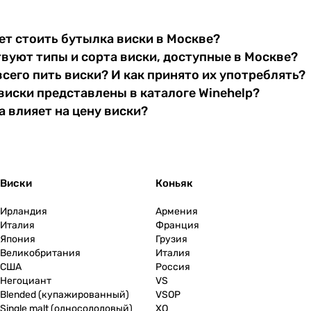
т стоить бутылка виски в Москве?
вуют типы и сорта виски, доступные в Москве?
всего пить виски? И как принято их употреблять?
виски представлены в каталоге Winehelp?
 влияет на цену виски?
Виски
Коньяк
Ирландия
Армения
Италия
Франция
Япония
Грузия
Великобритания
Италия
США
Россия
Негоциант
VS
Blended (купажированный)
VSOP
Single malt (односолодовый)
XO