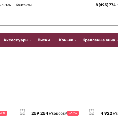
8 (495) 774
иентам
Контакты
Аксессуары
Виски
Коньяк
Крепленые вина
259 254 ₽
4 922 ₽
-7%
-15%
305 005 ₽
5