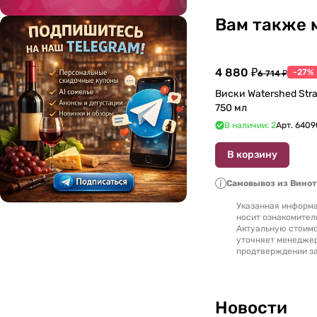
1979
(
2
)
Вам также 
1980
(
3
)
1986
(
1
)
4 880 ₽
-27%
6 714 ₽
Виски Watershed Stra
1987
(
1
)
750 мл
1988
(
3
)
В наличии: 2
Арт.
6409
1989
(
2
)
В корзину
1990
(
3
)
Самовывоз из Вино
1991
(
4
)
Указанная информа
носит ознакомител
1992
(
5
)
Актуальную стоимо
уточняет менедже
1993
(
1
)
продтверждении за
1994
(
2
)
1995
(
9
)
Новости