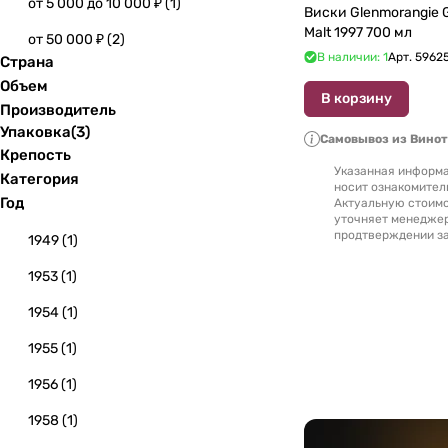
от 5 000 до 10 000 ₽
(
1
)
Виски Glenmorangie G
Malt 1997 700 мл
от 50 000 ₽
(
2
)
В наличии: 1
Арт.
5962
Страна
Объем
В корзину
Производитель
Упаковка
(
3
)
Самовывоз из Вино
Крепость
Указанная информа
Категория
носит ознакомител
Год
Актуальную стоимо
уточняет менедже
продтверждении за
1949
(
1
)
1953
(
1
)
1954
(
1
)
1955
(
1
)
1956
(
1
)
1958
(
1
)