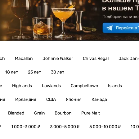
ich
Macallan
Johnnie Walker
Chivas Regal
Jack Danie
18 лет
25 лет
30 лет
e
Highlands
Lowlands
Campbeltown
Islands
ия
Ирландия
США
Япония
Канада
Blended
Grain
Bourbon
Pure Malt
₽
1 000–3 000 ₽
3 000–5 000 ₽
5 000–10 000 ₽
10 