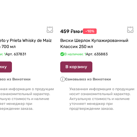
459 ₽
-10%
510 ₽
to y Prieta Whisky de Maiz
Виски Шерлок Купажированный
de Oaxaca 700 мл
Классик 250 мл
и: 1
Арт.
637831
В наличии: 1
Арт.
635883
ину
В корзину
оз из Винотеки
Самовывоз из Винотеки
нная информация о продукции
Указанная информация о продукции
 ознакомительный характер.
носит ознакомительный характер.
льную стоимость и наличие
Актуальную стоимость и наличие
яет менеджер при
уточняет менеджер при
верждении заказа.
продтверждении заказа.