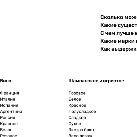
1996
(
3
)
1997
(
3
)
Сколько може
Какие сущест
1998
(
6
)
С чем лучше 
1999
(
6
)
Какие марки 
2000
(
2
)
Как выдержка
2001
(
1
)
2002
(
2
)
Вино
Шампанское и игристое
2003
(
1
)
2004
(
2
)
Франция
Розовое
Италия
Белое
2005
(
3
)
Испания
Красное
Аргентина
Полусладкое
2006
(
1
)
Россия
Сладкое
Красное
Сухое
2007
(
2
)
Белое
Экстра брют
Розовое
2008
(
9
)
Зеро дозаж