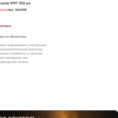
Виски Balvenie 1997 700 мл
личии
Арт.
566348
саться
оз из Винотеки
нная информация о продукции
 ознакомительный характер.
льную стоимость и наличие
яет менеджер при
верждении заказа.