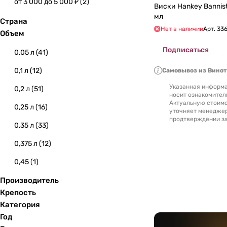
от 3 000 до 5 000 ₽
(
2
)
Виски Hankey Bannister O
мл
Страна
Нет в наличии
Арт.
33
Объем
Подписаться
0,05 л
(
41
)
0,1 л
(
12
)
Самовывоз из Вино
Указанная информа
0,2 л
(
51
)
носит ознакомител
Актуальную стоимо
0,25 л
(
16
)
уточняет менедже
продтверждении за
0,35 л
(
33
)
0,375 л
(
12
)
0,45
(
1
)
Производитель
0,5 л
(
269
)
Крепость
0,7 л
(
2612
)
Категория
Год
0,72 л
(
3
)