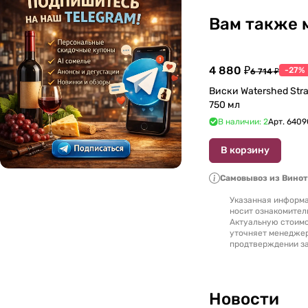
Вам также 
4 880 ₽
-27%
6 714 ₽
Виски Watershed Stra
750 мл
В наличии: 2
Арт.
6409
В корзину
Самовывоз из Вино
Указанная информа
носит ознакомител
Актуальную стоимо
уточняет менедже
продтверждении за
Новости