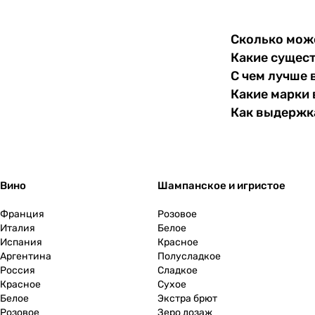
Сколько може
Какие сущест
С чем лучше 
Какие марки 
Как выдержка
Вино
Шампанское и игристое
Франция
Розовое
Италия
Белое
Испания
Красное
Аргентина
Полусладкое
Россия
Сладкое
Красное
Сухое
Белое
Экстра брют
Розовое
Зеро дозаж