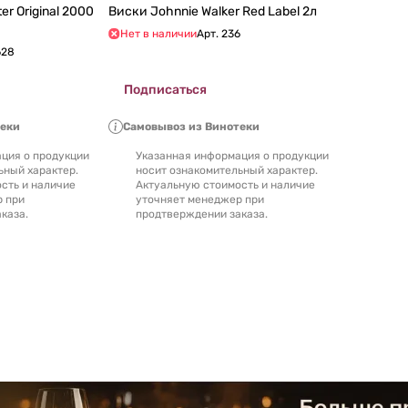
riginal 2000
Виски Johnnie Walker Red Label 2л
Нет в наличии
Арт.
236
628
Подписаться
теки
Самовывоз из Винотеки
ция о продукции
Указанная информация о продукции
ьный характер.
носит ознакомительный характер.
сть и наличие
Актуальную стоимость и наличие
р при
уточняет менеджер при
каза.
продтверждении заказа.