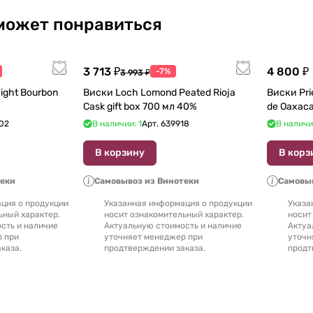
может понравиться
3 713 ₽
4 800 ₽
-7%
3 993 ₽
ight Bourbon
Виски Loch Lomond Peated Rioja
Виски Prie
Cask gift box 700 мл 40%
02
В наличии: 1
Арт.
639918
В наличи
В корзину
В корз
теки
Самовывоз из Винотеки
Самовыв
ция о продукции
Указанная информация о продукции
Указа
ьный характер.
носит ознакомительный характер.
носит
сть и наличие
Актуальную стоимость и наличие
Актуа
р при
уточняет менеджер при
уточн
каза.
продтверждении заказа.
продт