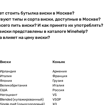
т стоить бутылка виски в Москве?
вуют типы и сорта виски, доступные в Москве?
всего пить виски? И как принято их употреблять?
виски представлены в каталоге Winehelp?
 влияет на цену виски?
Виски
Коньяк
Ирландия
Армения
Италия
Франция
Япония
Грузия
Великобритания
Италия
США
Россия
Негоциант
VS
Blended (купажированный)
VSOP
Single malt (односолодовый)
XO