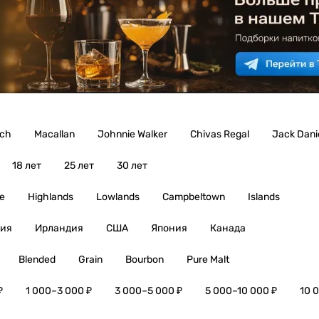
ich
Macallan
Johnnie Walker
Chivas Regal
Jack Danie
18 лет
25 лет
30 лет
e
Highlands
Lowlands
Campbeltown
Islands
ия
Ирландия
США
Япония
Канада
Blended
Grain
Bourbon
Pure Malt
₽
1 000–3 000 ₽
3 000–5 000 ₽
5 000–10 000 ₽
10 