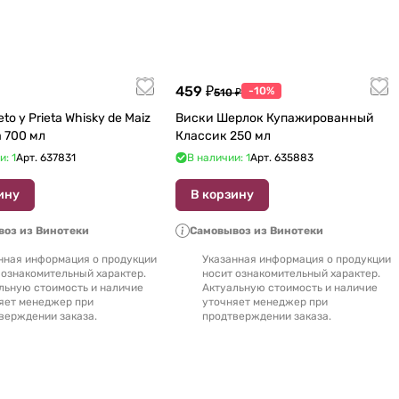
459 ₽
-10%
510 ₽
to y Prieta Whisky de Maiz
Виски Шерлок Купажированный
de Oaxaca 700 мл
Классик 250 мл
и: 1
Арт.
637831
В наличии: 1
Арт.
635883
ину
В корзину
оз из Винотеки
Самовывоз из Винотеки
нная информация о продукции
Указанная информация о продукции
 ознакомительный характер.
носит ознакомительный характер.
льную стоимость и наличие
Актуальную стоимость и наличие
яет менеджер при
уточняет менеджер при
верждении заказа.
продтверждении заказа.