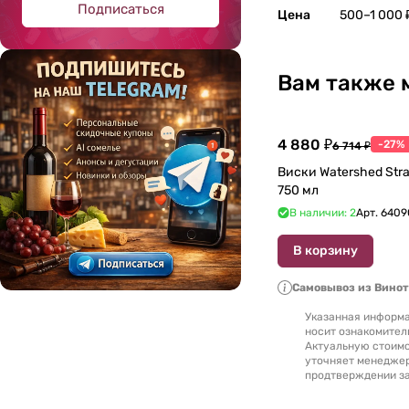
Подписаться
Цена
500–1 000 
26 лет
(
8
)
27 лет
(
1
)
Вам также 
28 лет
(
6
)
3 года
(
601
)
4 880 ₽
-27%
6 714 ₽
30 лет
(
31
)
Виски Watershed Stra
32 года
(
4
)
750 мл
В наличии: 2
Арт.
6409
33 года
(
3
)
В корзину
34 года
(
1
)
38 лет
(
2
)
Самовывоз из Вино
40 лет
(
11
)
Указанная информа
носит ознакомител
Актуальную стоимо
42 года
(
1
)
уточняет менедже
продтверждении за
5 лет
(
161
)