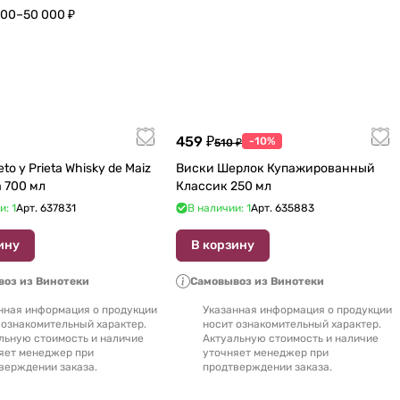
000–50 000 ₽
459 ₽
-10%
510 ₽
to y Prieta Whisky de Maiz
Виски Шерлок Купажированный
de Oaxaca 700 мл
Классик 250 мл
и: 1
Арт.
637831
В наличии: 1
Арт.
635883
ину
В корзину
оз из Винотеки
Самовывоз из Винотеки
нная информация о продукции
Указанная информация о продукции
 ознакомительный характер.
носит ознакомительный характер.
льную стоимость и наличие
Актуальную стоимость и наличие
яет менеджер при
уточняет менеджер при
верждении заказа.
продтверждении заказа.