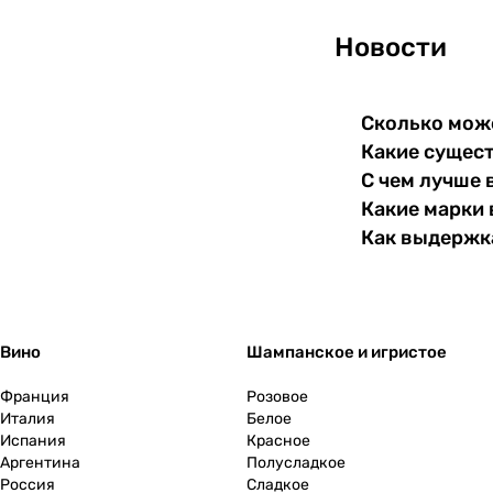
50 лет
(
4
)
Новости
53 лет
(
1
)
56 лет
(
1
)
Сколько може
6 лет
(
83
)
Какие сущест
61 лет
(
19
)
С чем лучше 
Какие марки 
62 года
(
1
)
Как выдержка
7 лет
(
64
)
8 лет
(
106
)
9 лет
(
30
)
Вино
Шампанское и игристое
Франция
Розовое
Италия
Белое
Испания
Красное
Аргентина
Полусладкое
Россия
Сладкое