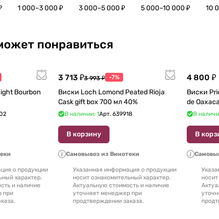
₽
1 000–3 000 ₽
3 000–5 000 ₽
5 000–10 000 ₽
10 
может понравиться
3 713 ₽
4 800 ₽
-7%
3 993 ₽
ight Bourbon
Виски Loch Lomond Peated Rioja
Виски Prie
Cask gift box 700 мл 40%
02
В наличии: 1
Арт.
639918
В наличи
В корзину
В корз
теки
Самовывоз из Винотеки
Самовыв
ция о продукции
Указанная информация о продукции
Указа
ьный характер.
носит ознакомительный характер.
носит
сть и наличие
Актуальную стоимость и наличие
Актуа
р при
уточняет менеджер при
уточн
каза.
продтверждении заказа.
продт