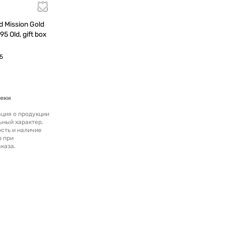
ld
t box
5
теки
ция о продукции
ьный характер.
сть и наличие
р при
каза.