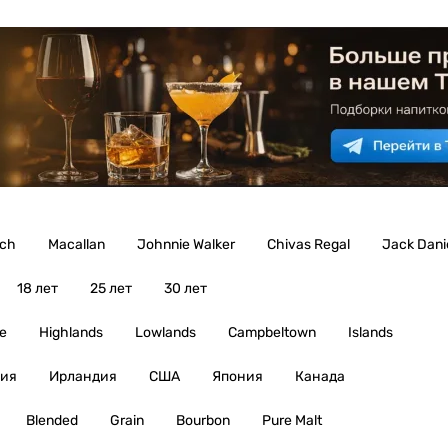
ich
Macallan
Johnnie Walker
Chivas Regal
Jack Danie
18 лет
25 лет
30 лет
e
Highlands
Lowlands
Campbeltown
Islands
ия
Ирландия
США
Япония
Канада
Blended
Grain
Bourbon
Pure Malt