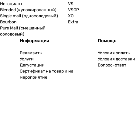
Негоциант
VS
Blended (купажированный)
VSOP
Single malt (односолодовый)
XO
Bourbon
Extra
Pure Malt (смешанный
солодовый)
Информация
Помощь
Реквизиты
Условия оплаты
Услуги
Условия доставки
Дегустации
Вопрос-ответ
Сертификат на товар и на
мероприятие