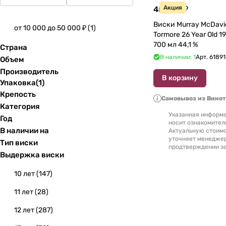
Акция
45 882 ₽
Виски Murray McDavid Mission Go
от 10 000 до 50 000 ₽
(
1
)
Tormore 26 Year Old 1995 Old, gif
700 мл 44,1 %
Страна
В наличии: 1
Арт.
61891
Объем
Производитель
В корзину
Упаковка
(
1
)
Крепость
Самовывоз из Вино
Категория
Указанная информа
Год
носит ознакомител
В наличии на
Актуальную стоимо
уточняет менедже
Тип виски
продтверждении за
Выдержка виски
10 лет
(
147
)
11 лет
(
28
)
12 лет
(
287
)