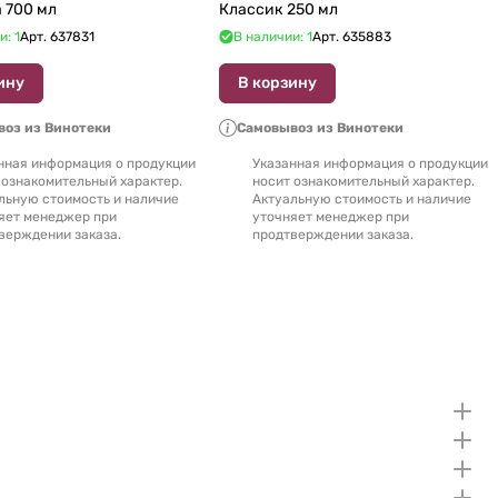
de Oaxaca 700 мл
Классик 250 мл
и: 1
Арт.
637831
В наличии: 1
Арт.
635883
ину
В корзину
оз из Винотеки
Самовывоз из Винотеки
нная информация о продукции
Указанная информация о продукции
 ознакомительный характер.
носит ознакомительный характер.
льную стоимость и наличие
Актуальную стоимость и наличие
яет менеджер при
уточняет менеджер при
верждении заказа.
продтверждении заказа.