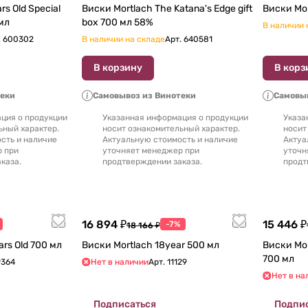
rs Old Special
Виски Mortlach The Katana's Edge gift
0 мл
box 700 мл 58%
В наличии 
.
600302
В наличии на складе
Арт.
640581
В корзину
В корз
теки
Самовывоз из Винотеки
Самовыв
ция о продукции
Указанная информация о продукции
Указа
ьный характер.
носит ознакомительный характер.
носит
сть и наличие
Актуальную стоимость и наличие
Актуа
р при
уточняет менеджер при
уточн
каза.
продтверждении заказа.
продт
16 894 ₽
15 446 ₽
-7%
18 166 ₽
Виски Mortlach 20 Years Old 700 мл
Виски Mortlach 18year 500 мл
Виски Mortla
700 мл
9364
Нет в наличии
Арт.
11129
Нет в на
Подписаться
Подпи