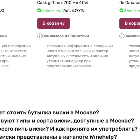
Cask gift box 700 мл 40%
02
В наличии: 1
Арт.
639918
В наличи
В корзину
В корз
теки
Самовывоз из Винотеки
Самовыв
ция о продукции
Указанная информация о продукции
Указа
ьный характер.
носит ознакомительный характер.
носит
сть и наличие
Актуальную стоимость и наличие
Актуа
р при
уточняет менеджер при
уточн
каза.
продтверждении заказа.
продт
т стоить бутылка виски в Москве?
вуют типы и сорта виски, доступные в Москве?
всего пить виски? И как принято их употреблять?
виски представлены в каталоге Winehelp?