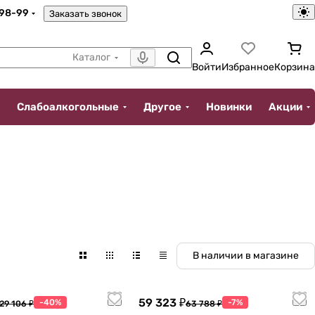
-98-99
Заказать звонок
Каталог
Войти
Избранное
Корзина
Слабоалкогольные
Другое
Новинки
Акции
В наличии в магазине
59 323 ₽
-40%
-7%
29 106 ₽
63 788 ₽