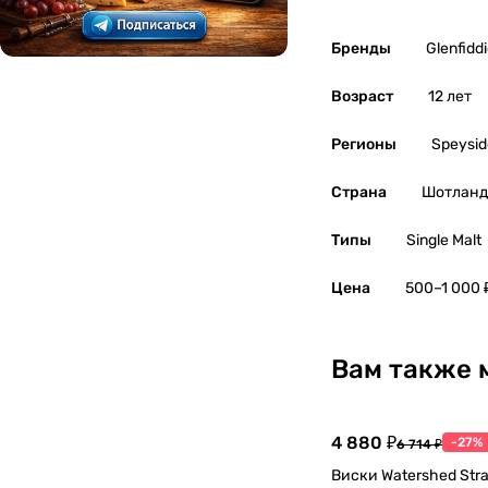
Бренды
Glenfidd
Возраст
12 лет
Регионы
Speysid
Страна
Шотланд
Типы
Single Malt
Цена
500–1 000 
Вам также 
4 880 ₽
-27%
6 714 ₽
Виски Watershed Stra