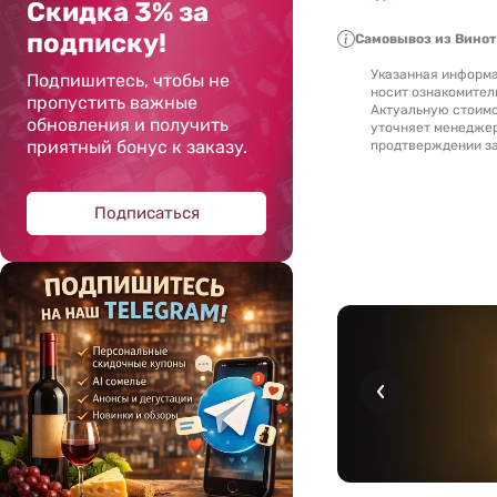
Скидка 3% за
подписку!
Самовывоз из Вино
Указанная информа
Подпишитесь, чтобы не
носит ознакомител
пропустить важные
Актуальную стоимо
обновления и получить
уточняет менедже
приятный бонус к заказу.
продтверждении за
Подписаться