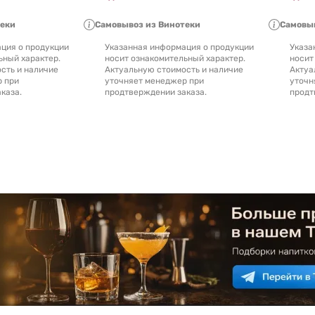
теки
Самовывоз из Винотеки
Самовыв
ция о продукции
Указанная информация о продукции
Указа
ьный характер.
носит ознакомительный характер.
носит
сть и наличие
Актуальную стоимость и наличие
Актуа
р при
уточняет менеджер при
уточн
каза.
продтверждении заказа.
продт