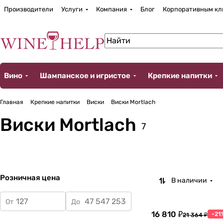
Производители
Услуги
Компания
Блог
Корпоративным кл
Вино
Шампанское и игристое
Крепкие напитки
Главная
Крепкие напитки
Виски
Виски Mortlach
Виски Mortlach
7
Розничная цена
В наличии
От
До
16 810 ₽
-21
21 364 ₽