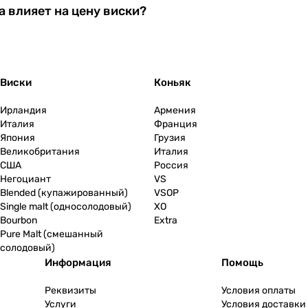
 влияет на цену виски?
Виски
Коньяк
Ирландия
Армения
Италия
Франция
Япония
Грузия
Великобритания
Италия
США
Россия
Негоциант
VS
Blended (купажированный)
VSOP
Single malt (односолодовый)
XO
Bourbon
Extra
Pure Malt (смешанный
солодовый)
Информация
Помощь
Реквизиты
Условия оплаты
Услуги
Условия доставки