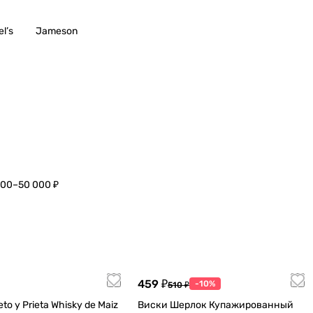
l’s
Jameson
000–50 000 ₽
459 ₽
-10%
510 ₽
to y Prieta Whisky de Maiz
Виски Шерлок Купажированный