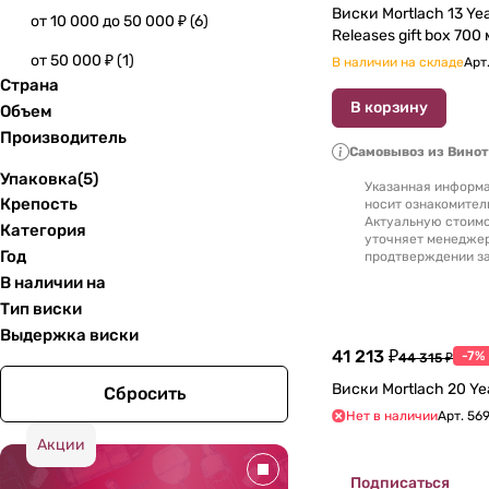
Виски Mortlach 13 Yea
от 10 000 до 50 000 ₽
(
6
)
Releases gift box 70
от 50 000 ₽
(
1
)
В наличии на складе
Арт
Страна
В корзину
Объем
Производитель
Самовывоз из Вино
Упаковка
(
5
)
Указанная информа
Крепость
носит ознакомител
Актуальную стоимо
Категория
уточняет менедже
Год
продтверждении за
В наличии на
Тип виски
Выдержка виски
41 213 ₽
-7%
44 315 ₽
Сбросить
Нет в наличии
Арт.
56
Акции
Подписаться