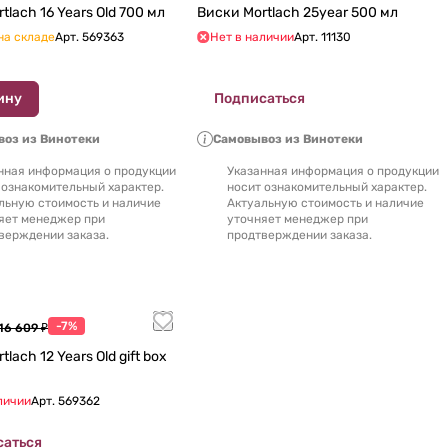
Виски Mortlach 16 Years Old 700 мл
Виски Mortlach 25year 500 мл
на складе
Арт.
569363
Нет в наличии
Арт.
11130
ину
Подписаться
оз из Винотеки
Самовывоз из Винотеки
нная информация о продукции
Указанная информация о продукции
 ознакомительный характер.
носит ознакомительный характер.
льную стоимость и наличие
Актуальную стоимость и наличие
яет менеджер при
уточняет менеджер при
верждении заказа.
продтверждении заказа.
-7%
16 609 ₽
ch 12 Years Old gift box
личии
Арт.
569362
саться