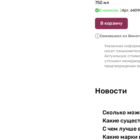
750 мл
В наличии: 2
Арт.
6409
В корзину
Самовывоз из Вино
Указанная информа
носит ознакомител
Актуальную стоимо
уточняет менедже
продтверждении за
Новости
Сколько може
Какие сущест
С чем лучше 
Какие марки 