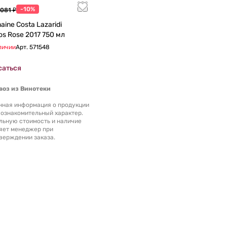
-10%
 081 ₽
ine Costa Lazaridi
Amethystos Rose 2017 750 мл
личии
Арт.
571548
саться
оз из Винотеки
нная информация о продукции
 ознакомительный характер.
льную стоимость и наличие
яет менеджер при
верждении заказа.