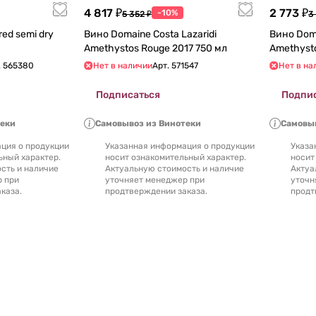
4 817 ₽
2 773 ₽
-10%
5 352 ₽
3
red semi dry
Вино Domaine Costa Lazaridi
Вино Doma
Amethystos Rouge 2017 750 мл
.
565380
Нет в наличии
Арт.
571547
Нет в на
Подписаться
Подпи
теки
Самовывоз из Винотеки
Самовыв
ция о продукции
Указанная информация о продукции
Указа
ьный характер.
носит ознакомительный характер.
носит
сть и наличие
Актуальную стоимость и наличие
Актуа
р при
уточняет менеджер при
уточн
каза.
продтверждении заказа.
продт