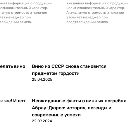
нная информация о продукции
Указанная информация о продукции
 ознакомительный характер.
носит ознакомительный характер.
льную стоимость и наличие
Актуальную стоимость и наличие
яет менеджер при
уточняет менеджер при
верждении заказа.
продтверждении заказа.
делать вино
Вино из СССР снова становится
предметом гордости
25.04.2025
к же! И вот
Неожиданные факты о винных погребах
Абрау-Дюрсо: история, легенды и
современные успехи
22.09.2024