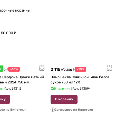
арочные корзины
–50 000 ₽
а
2 115 ₽
-10%
-10%
 600 ₽
2 350 ₽
а Сердюка Оранж Летний
Вино Бакла Совиньон Блан белое
вый 2024 750 мл
сухое 750 мл 12%
и: 1
Арт.
643112
В наличии: 3
Арт.
643094
ину
В корзину
оз из Винотеки
Самовывоз из Винотеки