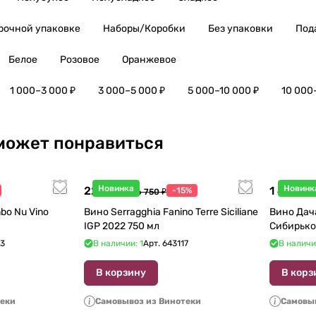
рочной упаковке
Наборы/Коробки
Без упаковки
Под
Белое
Розовое
Оранжевое
1 000–3 000 ₽
3 000–5 000 ₽
5 000–10 000 ₽
10 000
может понравиться
Новинка
Новинк
22 738 ₽
1 440 ₽
-15%
26 750 ₽
1
bo Nu Vino
Вино Serragghia Fanino Terre Siciliane
Вино Дач
IGP 2022 750 мл
Сибирько
23
В наличии: 1
Арт.
643117
В наличи
В корзину
В корз
теки
Самовывоз из Винотеки
Самовыв