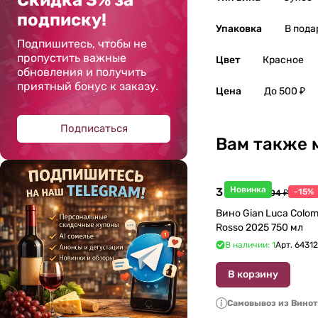
Скидка 3% за
подписку!
Упаковка
В пода
Подпишитесь, чтобы не
пропустить важные
Цвет
Красное
обновления и получить
приятный бонус к заказу.
Цена
До 500 ₽
Подписаться
Вам также 
Новинка
3 998 ₽
-15%
4 704 ₽
Вино Gian Luca Colom
Rosso 2025 750 мл
В наличии: 1
Арт.
6431
В корзину
Самовывоз из Вино