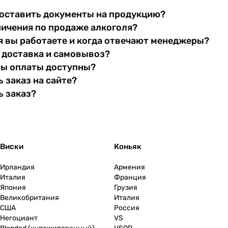
оставить документы на продукцию?
ничения по продаже алкоголя?
я вы работаете и когда отвечают менеджеры?
 доставка и самовывоз?
бы оплаты доступны?
 заказ на сайте?
ь заказ?
Виски
Коньяк
Ирландия
Армения
Италия
Франция
Япония
Грузия
Великобритания
Италия
США
Россия
Негоциант
VS