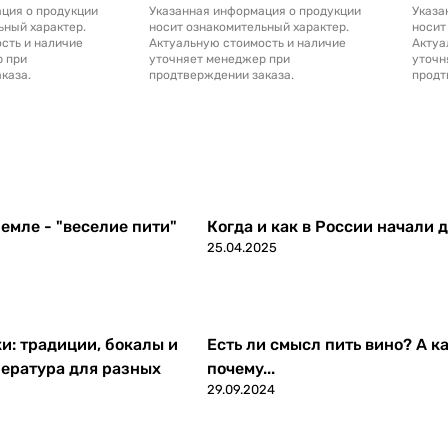
ция о продукции
Указанная информация о продукции
Указа
ьный характер.
носит ознакомительный характер.
носит
сть и наличие
Актуальную стоимость и наличие
Актуа
р при
уточняет менеджер при
уточн
каза.
продтверждении заказа.
продт
емле - "веселие пити"
Когда и как в России начали 
25.04.2025
ки: традиции, бокалы и
Есть ли смысл пить вино? А ка
ература для разных
почему...
29.09.2024