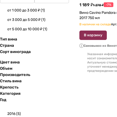
1 189 ₽
-7%
1 278 ₽
от 1 000 до 3 000 ₽
(
1
)
Вино Cavino Pandora 
2017 750 мл
от 3 000 до 5 000 ₽
(
1
)
В наличии на складе
Арт
от 5 000 до 10 000 ₽
(
1
)
В корзину
Тип вина
Страна
Самовывоз из Вино
Сорт винограда
Указанная информа
носит ознакомител
Цвет вина
Актуальную стоимо
уточняет менедже
Объем
продтверждении за
Производитель
Стиль вина
Крепость
Категория
Год
2016
(
5
)