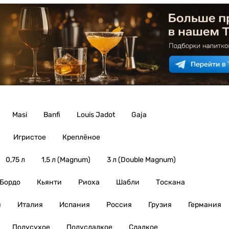
Masi
Banfi
Louis Jadot
Gaja
Игристое
Креплёное
0,75 л
1,5 л (Magnum)
3 л (Double Magnum)
Бордо
Кьянти
Риоха
Шабли
Тоскана
я
Италия
Испания
Россия
Грузия
Германия
Полусухое
Полусладкое
Сладкое