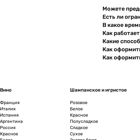
Можете пред
Есть ли огра
В какое врем
Как работает
Какие спосо
Как оформить
Как оформит
Вино
Шампанское и игристое
Франция
Розовое
Италия
Белое
Испания
Красное
Аргентина
Полусладкое
Россия
Сладкое
Красное
Сухое