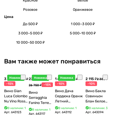
Красное
Белое
Розовое
Оранжевое
Цена
До 500 ₽
1 000–3 000 ₽
3 000–5 000 ₽
5 000–10 000 ₽
10 000–50 000 ₽
Вам также может понравиться
Новинка
Новинка
Новинка
3 998 ₽
22 738 ₽
1 440 ₽
2 115 ₽
4 704 ₽
1 600 ₽
2 350 ₽
-15%
-10%
-10%
-15%
26 750 ₽
Вино Gian
Вино Дача
Вино Бакла
Вино
Luca Colombo
Сердюка Оранж
Совиньон
Serragghia
Nu Vino Rosso
Летний
Блан белое
Fanino Terre
2025 750 мл
Сибирьковый
сухое 750 мл
Siciliane IGP
В наличии: 1
В наличии: 1
В наличии: 3
В наличии: 1
2024 750 мл
12%
Арт.
643123
Арт.
643112
Арт.
643094
2022 750 мл
Арт.
643117