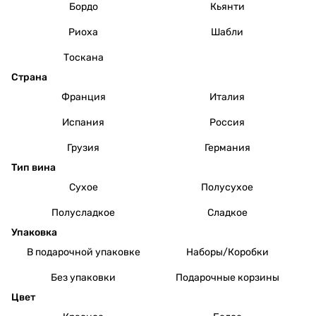
Бордо
Кьянти
Риоха
Шабли
Тоскана
Страна
Франция
Италия
Испания
Россия
Грузия
Германия
Тип вина
Сухое
Полусухое
Полусладкое
Сладкое
Упаковка
В подарочной упаковке
Наборы/Коробки
Без упаковки
Подарочные корзины
Цвет