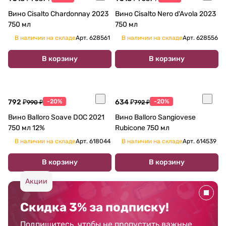
Вино Cisalto Chardonnay 2023
Вино Cisalto Nero d'Avola 2023
750 мл
750 мл
В наличии на складе
Арт.
628561
В наличии на складе
Арт.
628556
В корзину
В корзину
792 ₽
-20%
634 ₽
-20%
990 ₽
792 ₽
Вино Balloro Soave DOC 2021
Вино Balloro Sangiovese
750 мл 12%
Rubicone 750 мл
В наличии на складе
Арт.
618044
В наличии на складе
Арт.
614539
В корзину
В корзину
Акции
Скидка 3% за подписку!
Подпишитесь, чтобы не пропустить важные