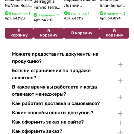
Serragghia
Nu Vino Rosso
Летний
Блан белое
Fanino Terre
2025 750 мл
Сибирьковый
сухое 750 мл
Siciliane IGP
В наличии: 1
В наличии: 1
В наличии: 3
В наличии: 1
2024 750 мл
12%
Арт.
643123
Арт.
643112
Арт.
643094
2022 750 мл
Арт.
643117
В
В
В
В корзину
корзину
корзину
корзину
Можете предоставить документы на
продукцию?
Есть ли ограничения по продаже
алкоголя?
В какое время вы работаете и когда
отвечают менеджеры?
Как работает доставка и самовывоз?
Какие способы оплаты доступны?
Как оформить заказ на сайте?
Как оформить заказ?