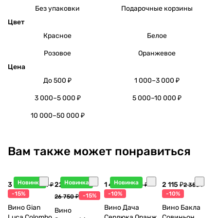
Без упаковки
Подарочные корзины
Цвет
Красное
Белое
Розовое
Оранжевое
Цена
До 500 ₽
1 000–3 000 ₽
3 000–5 000 ₽
5 000–10 000 ₽
10 000–50 000 ₽
Вам также может понравиться
Новинка
Новинка
Новинка
3 998 ₽
22 738 ₽
1 440 ₽
2 115 ₽
4 704 ₽
1 600 ₽
2 350 ₽
-15%
-10%
-10%
-15%
26 750 ₽
Вино Gian
Вино Дача
Вино Бакла
Вино
Luca Colombo
Сердюка Оранж
Совиньон