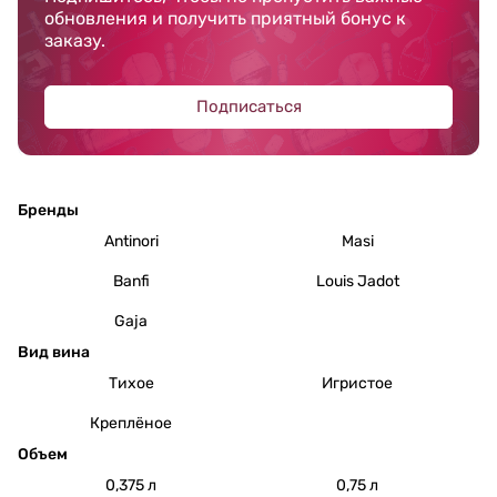
обновления и получить приятный бонус к
заказу.
Подписаться
Бренды
Antinori
Masi
Banfi
Louis Jadot
Gaja
Вид вина
Тихое
Игристое
Креплёное
Объем
0,375 л
0,75 л