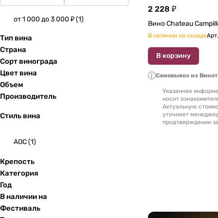
2 228 ₽
от 1 000 до 3 000 ₽
(
1
)
В наличии на складе
Арт
Тип вина
Страна
В корзину
Сорт винограда
Цвет вина
Самовывоз из Вино
Объем
Указанная информа
Производитель
носит ознакомител
Актуальную стоимо
уточняет менедже
Стиль вина
продтверждении за
AOC
(
1
)
Крепость
Категория
Год
В наличии на
Фестиваль