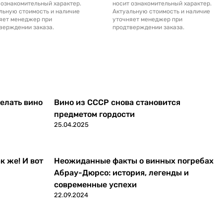
 ознакомительный характер.
носит ознакомительный характер.
льную стоимость и наличие
Актуальную стоимость и наличие
яет менеджер при
уточняет менеджер при
верждении заказа.
продтверждении заказа.
делать вино
Вино из СССР снова становится
предметом гордости
25.04.2025
к же! И вот
Неожиданные факты о винных погребах
Абрау-Дюрсо: история, легенды и
современные успехи
22.09.2024