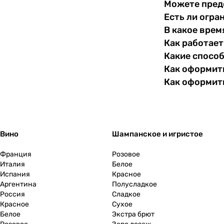
Можете пред
Есть ли огра
В какое врем
Как работает
Какие спосо
Как оформить
Как оформит
Вино
Шампанское и игристое
Франция
Розовое
Италия
Белое
Испания
Красное
Аргентина
Полусладкое
Россия
Сладкое
Красное
Сухое
Белое
Экстра брют