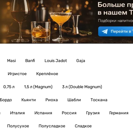
Masi
Banfi
Louis Jadot
Gaja
Игристое
Креплёное
0,75 л
1,5 л (Magnum)
3 л (Double Magnum)
Бордо
Кьянти
Риоха
Шабли
Тоскана
я
Италия
Испания
Россия
Грузия
Германия
Полусухое
Полусладкое
Сладкое