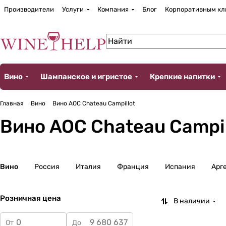
Производители
Услуги
Компания
Блог
Корпоративным кл
Вино
Шампанское и игристое
Крепкие напитки
Главная
Вино
Вино AOC Chateau Campillot
Вино AOC Chateau Campil
Вино
Россия
Италия
Франция
Испания
Арг
Розничная цена
В наличии
От
До