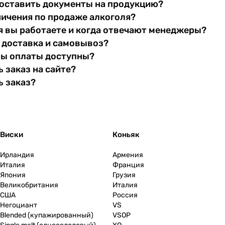
оставить документы на продукцию?
ничения по продаже алкоголя?
я вы работаете и когда отвечают менеджеры?
 доставка и самовывоз?
бы оплаты доступны?
 заказ на сайте?
ь заказ?
Виски
Коньяк
Ирландия
Армения
Италия
Франция
Япония
Грузия
Великобритания
Италия
США
Россия
Негоциант
VS
Blended (купажированный)
VSOP