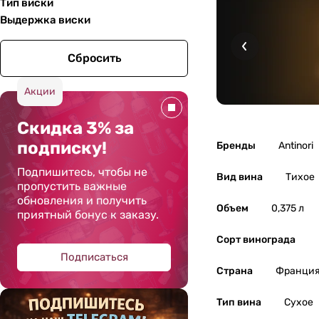
Тип виски
Выдержка виски
Сбросить
Акции
Скидка 3% за
подписку!
Бренды
Antinori
Подпишитесь, чтобы не
Вид вина
Тихое
пропустить важные
обновления и получить
Объем
0,375 л
приятный бонус к заказу.
Сорт винограда
Подписаться
Страна
Франци
Тип вина
Сухое