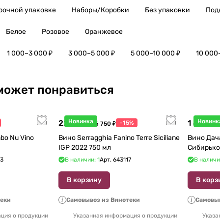
рочной упаковке
Наборы/Коробки
Без упаковки
Под
Белое
Розовое
Оранжевое
1 000–3 000 ₽
3 000–5 000 ₽
5 000–10 000 ₽
10 000
может понравиться
Новинка
Новинк
22 738 ₽
1 440 ₽
-15%
26 750 ₽
1
bo Nu Vino
Вино Serragghia Fanino Terre Siciliane
Вино Дач
IGP 2022 750 мл
Сибирько
23
В наличии: 1
Арт.
643117
В наличи
В корзину
В корз
теки
Самовывоз из Винотеки
Самовыв
ция о продукции
Указанная информация о продукции
Указа