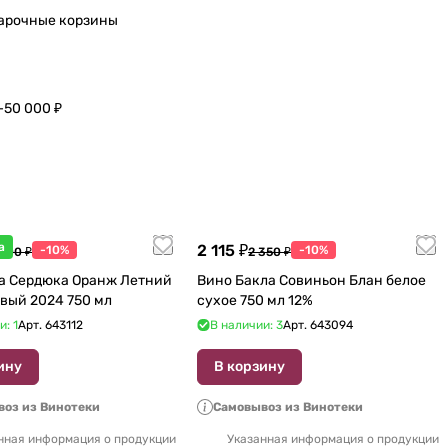
арочные корзины
–50 000 ₽
а
2 115 ₽
-10%
-10%
 600 ₽
2 350 ₽
а Сердюка Оранж Летний
Вино Бакла Совиньон Блан белое
вый 2024 750 мл
сухое 750 мл 12%
и: 1
Арт.
643112
В наличии: 3
Арт.
643094
ину
В корзину
оз из Винотеки
Самовывоз из Винотеки
нная информация о продукции
Указанная информация о продукции