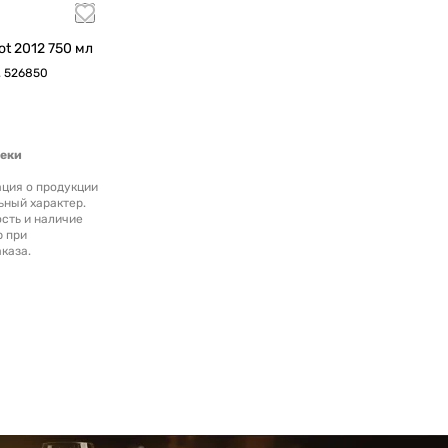
Вино Chateau Campillot 2012 750 мл
.
526850
теки
ция о продукции
ьный характер.
сть и наличие
р при
каза.