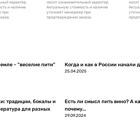
ьный характер.
носит ознакомительный характер.
носит
сть и наличие
Актуальную стоимость и наличие
Актуа
р при
уточняет менеджер при
уточн
каза.
продтверждении заказа.
продт
емле - "веселие пити"
Когда и как в России начали 
25.04.2025
ки: традиции, бокалы и
Есть ли смысл пить вино? А ка
ература для разных
почему...
29.09.2024