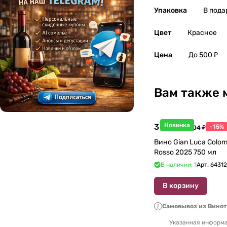
Упаковка
В пода
Цвет
Красное
Цена
До 500 ₽
Вам также 
Новинка
3 998 ₽
-15%
4 704 ₽
Вино Gian Luca Colom
Rosso 2025 750 мл
В наличии: 1
Арт.
6431
В корзину
Самовывоз из Вино
Указанная информа