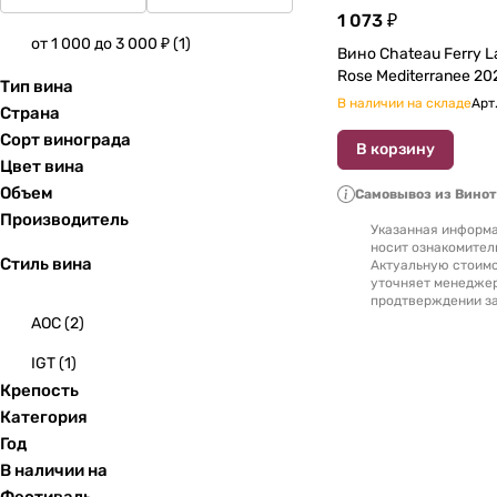
1 073 ₽
от 1 000 до 3 000 ₽
(
1
)
Вино Chateau Ferry L
Rose Me
Тип вина
В наличии на складе
Арт
Страна
Сорт винограда
В корзину
Цвет вина
Объем
Самовывоз из Вино
Производитель
Указанная информа
носит ознакомител
Стиль вина
Актуальную стоимо
уточняет менедже
продтверждении за
AOC
(
2
)
IGT
(
1
)
Крепость
Категория
Год
В наличии на