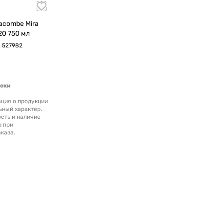
acombe Mira
diterranee 2020 750 мл
.
527982
теки
ция о продукции
ьный характер.
сть и наличие
р при
каза.