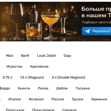
Masi
Banfi
Louis Jadot
Gaja
Игристое
Креплёное
0,75 л
1,5 л (Magnum)
3 л (Double Magnum)
Бордо
Кьянти
Риоха
Шабли
Тоскана
я
Италия
Испания
Россия
Грузия
Германия
Полусухое
Полусладкое
Сладкое