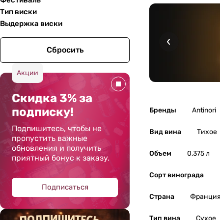
Фестиваль
Тип виски
Выдержка виски
Сбросить
Акции
Скидка 3% за
подписку!
Бренды
Antinori
Подпишитесь, чтобы не
Вид вина
Тихое
пропустить важные
обновления и получить
Объем
0,375 л
приятный бонус к заказу.
Сорт винограда
Подписаться
Страна
Франци
Тип вина
Сухое