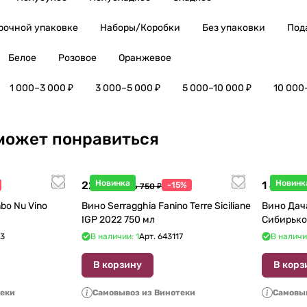
рочной упаковке
Наборы/Коробки
Без упаковки
Под
Белое
Розовое
Оранжевое
1 000–3 000 ₽
3 000–5 000 ₽
5 000–10 000 ₽
10 000
может понравиться
Новинка
Новинк
22 738 ₽
1 440 ₽
-15%
26 750 ₽
1
bo Nu Vino
Вино Serragghia Fanino Terre Siciliane
Вино Дач
IGP 2022 750 мл
Сибирько
23
В наличии: 1
Арт.
643117
В наличи
В корзину
В корз
теки
Самовывоз из Винотеки
Самовыв