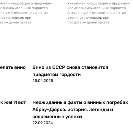
нная информация о продукции
Указанная информация о продукции
 ознакомительный характер.
носит ознакомительный характер.
льную стоимость и наличие
Актуальную стоимость и наличие
яет менеджер при
уточняет менеджер при
верждении заказа.
продтверждении заказа.
делать вино
Вино из СССР снова становится
предметом гордости
25.04.2025
к же! И вот
Неожиданные факты о винных погребах
Абрау-Дюрсо: история, легенды и
современные успехи
22.09.2024