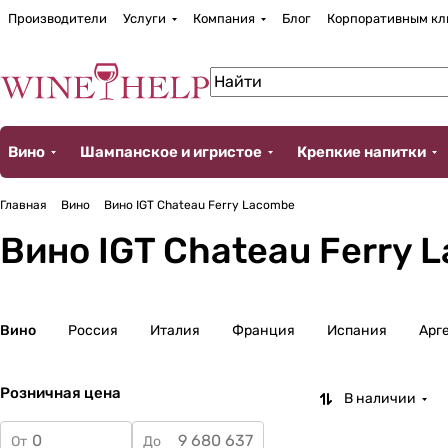
Производители
Услуги
Компания
Блог
Корпоративным кл
Вино
Шампанское и игристое
Крепкие напитки
Главная
Вино
Вино IGT Chateau Ferry Lacombe
Вино IGT Chateau Ferry 
Вино
Россия
Италия
Франция
Испания
Арг
Розничная цена
В наличии
От
До