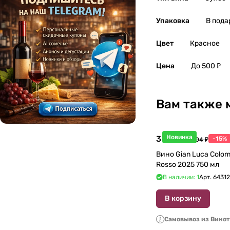
Упаковка
В пода
Цвет
Красное
Цена
До 500 ₽
Вам также 
Новинка
3 998 ₽
-15%
4 704 ₽
Вино Gian Luca Colom
Rosso 2025 750 мл
В наличии: 1
Арт.
6431
В корзину
Самовывоз из Вино