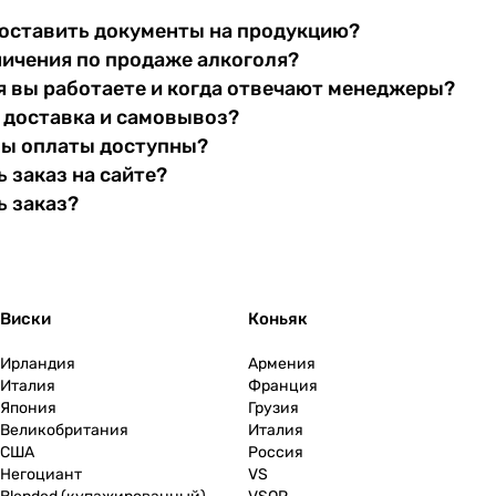
оставить документы на продукцию?
ничения по продаже алкоголя?
я вы работаете и когда отвечают менеджеры?
 доставка и самовывоз?
бы оплаты доступны?
 заказ на сайте?
ь заказ?
Виски
Коньяк
Ирландия
Армения
Италия
Франция
Япония
Грузия
Великобритания
Италия
США
Россия
Негоциант
VS