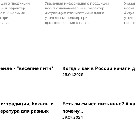
ция о продукции
Указанная информация о продукции
Указа
ьный характер.
носит ознакомительный характер.
носит
сть и наличие
Актуальную стоимость и наличие
Актуа
р при
уточняет менеджер при
уточн
каза.
продтверждении заказа.
продт
емле - "веселие пити"
Когда и как в России начали 
25.04.2025
ки: традиции, бокалы и
Есть ли смысл пить вино? А ка
ература для разных
почему...
29.09.2024