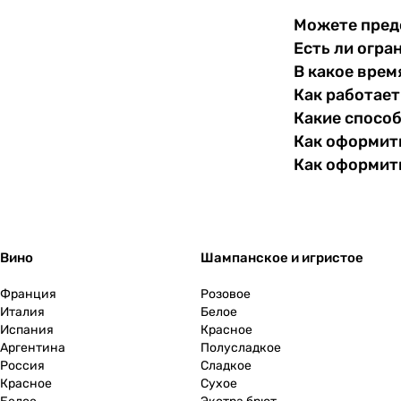
Можете пред
Есть ли огра
В какое врем
Как работает
Какие спосо
Как оформить
Как оформит
Вино
Шампанское и игристое
Франция
Розовое
Италия
Белое
Испания
Красное
Аргентина
Полусладкое
Россия
Сладкое
Красное
Сухое