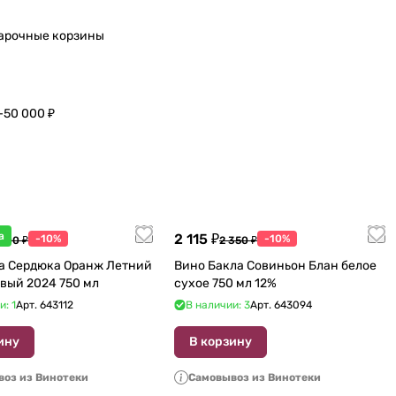
арочные корзины
–50 000 ₽
а
2 115 ₽
-10%
-10%
 600 ₽
2 350 ₽
а Сердюка Оранж Летний
Вино Бакла Совиньон Блан белое
вый 2024 750 мл
сухое 750 мл 12%
и: 1
Арт.
643112
В наличии: 3
Арт.
643094
ину
В корзину
оз из Винотеки
Самовывоз из Винотеки