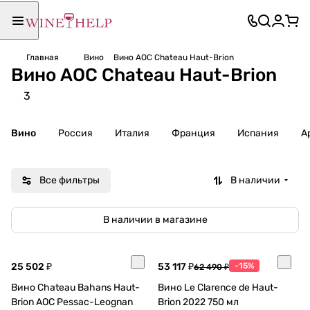
Главная
Вино
Вино AOC Chateau Haut-Brion
Вино AOC Chateau Haut-Brion
3
Вино
Россия
Италия
Франция
Испания
А
Все фильтры
В наличии
В наличии в магазине
25 502 ₽
53 117 ₽
-15%
62 490 ₽
Вино Chateau Bahans Haut-
Вино Le Clarence de Haut-
Brion AOC Pessac-Leognan
Brion 2022 750 мл