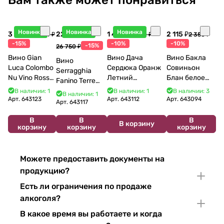
Новинка
Новинка
Новинка
3 998 ₽
22 738 ₽
1 440 ₽
2 115 ₽
4 704 ₽
1 600 ₽
2 350 ₽
-15%
-10%
-10%
-15%
26 750 ₽
Вино Gian
Вино Дача
Вино Бакла
Вино
Luca Colombo
Сердюка Оранж
Совиньон
Serragghia
Nu Vino Rosso
Летний
Блан белое
Fanino Terre
2025 750 мл
Сибирьковый
сухое 750 мл
Siciliane IGP
В наличии: 1
В наличии: 1
В наличии: 3
В наличии: 1
2024 750 мл
12%
Арт.
643123
Арт.
643112
Арт.
643094
2022 750 мл
Арт.
643117
В
В
В
В корзину
корзину
корзину
корзину
Можете предоставить документы на
продукцию?
Есть ли ограничения по продаже
алкоголя?
В какое время вы работаете и когда