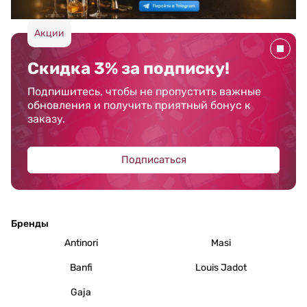
Акции
Скидка 3% за подписку!
Подпишитесь, чтобы не пропустить важные
обновления и получить приятный бонус к
заказу.
Подписаться
Бренды
Antinori
Masi
Banfi
Louis Jadot
Gaja