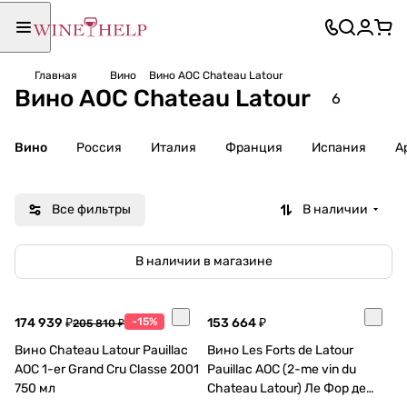
Главная
Вино
Вино AOC Chateau Latour
Вино AOC Chateau Latour
6
Вино
Россия
Италия
Франция
Испания
А
Все фильтры
В наличии
В наличии в магазине
174 939 ₽
-15%
153 664 ₽
205 810 ₽
Вино Chateau Latour Pauillac
Вино Les Forts de Latour
AOC 1-er Grand Cru Classe 2001
Pauillac AOC (2-me vin du
750 мл
Chateau Latour) Ле Фор де