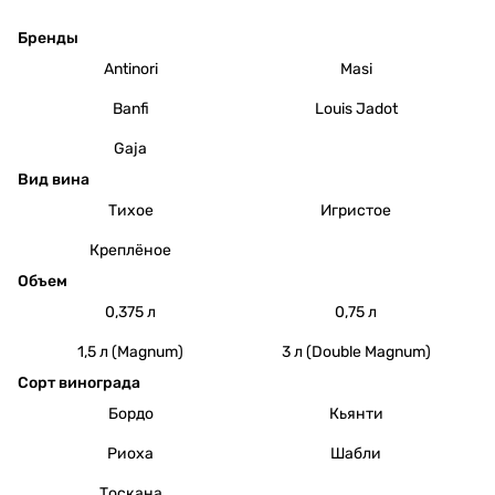
Бренды
Antinori
Masi
Banfi
Louis Jadot
Gaja
Вид вина
Тихое
Игристое
Креплёное
Объем
0,375 л
0,75 л
1,5 л (Magnum)
3 л (Double Magnum)
Сорт винограда
Бордо
Кьянти
Риоха
Шабли
Тоскана