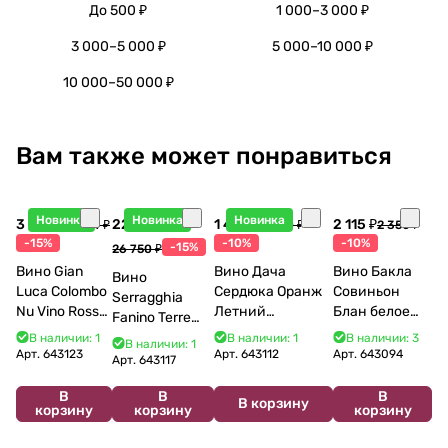
До 500 ₽
1 000–3 000 ₽
3 000–5 000 ₽
5 000–10 000 ₽
10 000–50 000 ₽
Вам также может понравиться
Новинка
Новинка
Новинка
3 998 ₽
22 738 ₽
1 440 ₽
2 115 ₽
4 704 ₽
1 600 ₽
2 350 ₽
-15%
-10%
-10%
-15%
26 750 ₽
Вино Gian
Вино Дача
Вино Бакла
Вино
Luca Colombo
Сердюка Оранж
Совиньон
Serragghia
Nu Vino Rosso
Летний
Блан белое
Fanino Terre
2025 750 мл
Сибирьковый
сухое 750 мл
Siciliane IGP
В наличии: 1
В наличии: 1
В наличии: 3
В наличии: 1
2024 750 мл
12%
Арт.
643123
Арт.
643112
Арт.
643094
2022 750 мл
Арт.
643117
В
В
В
В корзину
корзину
корзину
корзину