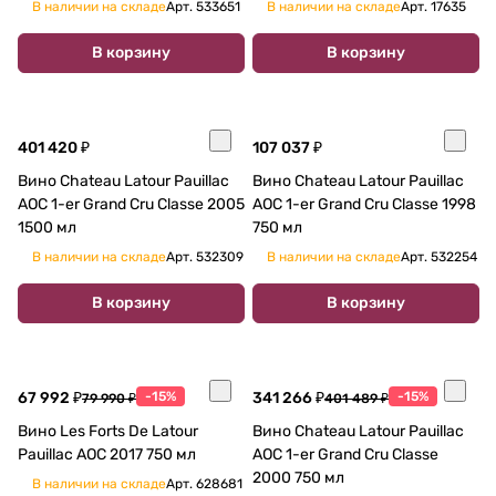
Латур Пойяк (2-е вино Шато
В наличии на складе
Арт.
533651
В наличии на складе
Арт.
17635
Латур)2003 1500 мл
В корзину
В корзину
401 420 ₽
107 037 ₽
Вино Chateau Latour Pauillac
Вино Chateau Latour Pauillac
AOC 1-er Grand Cru Classe 2005
AOC 1-er Grand Cru Classe 1998
1500 мл
750 мл
В наличии на складе
Арт.
532309
В наличии на складе
Арт.
532254
В корзину
В корзину
67 992 ₽
-15%
341 266 ₽
-15%
79 990 ₽
401 489 ₽
Вино Les Forts De Latour
Вино Chateau Latour Pauillac
Pauillac AOC 2017 750 мл
AOC 1-er Grand Cru Classe
2000 750 мл
В наличии на складе
Арт.
628681