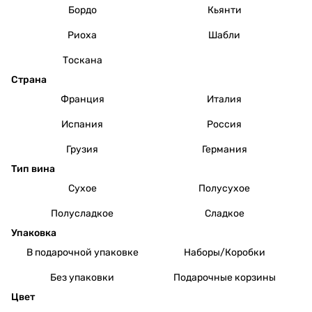
Бордо
Кьянти
Риоха
Шабли
Тоскана
Страна
Франция
Италия
Испания
Россия
Грузия
Германия
Тип вина
Сухое
Полусухое
Полусладкое
Сладкое
Упаковка
В подарочной упаковке
Наборы/Коробки
Без упаковки
Подарочные корзины
Цвет