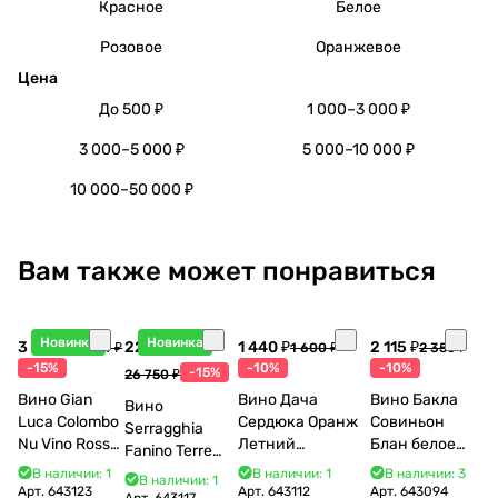
Красное
Белое
Розовое
Оранжевое
Цена
До 500 ₽
1 000–3 000 ₽
3 000–5 000 ₽
5 000–10 000 ₽
10 000–50 000 ₽
Вам также может понравиться
Новинка
Новинка
3 998 ₽
22 738 ₽
1 440 ₽
2 115 ₽
4 704 ₽
1 600 ₽
2 350 ₽
-15%
-10%
-10%
-15%
26 750 ₽
Вино Gian
Вино Дача
Вино Бакла
Вино
Luca Colombo
Сердюка Оранж
Совиньон
Serragghia
Nu Vino Rosso
Летний
Блан белое
Fanino Terre
2025 750 мл
Сибирьковый
сухое 750 мл
Siciliane IGP
В наличии: 1
В наличии: 1
В наличии: 3
В наличии: 1
2024 750 мл
12%
Арт.
643123
Арт.
643112
Арт.
643094
2022 750 мл
Арт.
643117