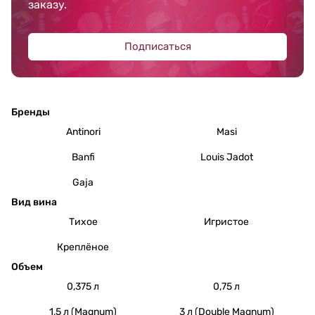
заказу.
Подписаться
Бренды
Antinori
Masi
Banfi
Louis Jadot
Gaja
Вид вина
Тихое
Игристое
Креплёное
Объем
0,375 л
0,75 л
1,5 л (Magnum)
3 л (Double Magnum)