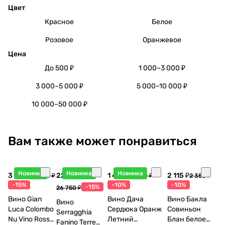
Цвет
Красное
Белое
Розовое
Оранжевое
Цена
До 500 ₽
1 000–3 000 ₽
3 000–5 000 ₽
5 000–10 000 ₽
10 000–50 000 ₽
Вам также может понравиться
Новинка
Новинка
Новинка
3 998 ₽
22 738 ₽
1 440 ₽
2 115 ₽
4 704 ₽
1 600 ₽
2 350 ₽
-15%
-10%
-10%
-15%
26 750 ₽
Вино Gian
Вино Дача
Вино Бакла
Вино
Luca Colombo
Сердюка Оранж
Совиньон
Serragghia
Nu Vino Rosso
Летний
Блан белое
Fanino Terre