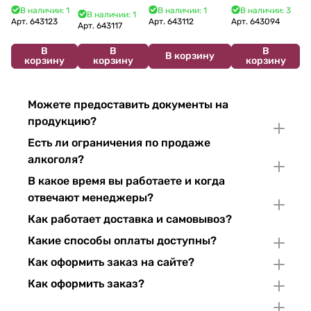
2025 750 мл
Сибирьковый
сухое 750 мл
Siciliane IGP
В наличии: 1
В наличии: 1
В наличии: 3
В наличии: 1
2024 750 мл
12%
Арт.
643123
Арт.
643112
Арт.
643094
2022 750 мл
Арт.
643117
В
В
В
В корзину
корзину
корзину
корзину
Можете предоставить документы на
продукцию?
Есть ли ограничения по продаже
алкоголя?
В какое время вы работаете и когда
отвечают менеджеры?
Как работает доставка и самовывоз?
Какие способы оплаты доступны?
Как оформить заказ на сайте?
Как оформить заказ?