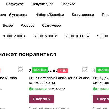
Полусухое
Полусладкое
Сладкое
рочной упаковке
Наборы/Коробки
Без упаковки
Под
Белое
Розовое
Оранжевое
1 000–3 000 ₽
3 000–5 000 ₽
5 000–10 000 ₽
10 000
может понравиться
Новинка
Новинк
22 738 ₽
1 440 ₽
-15%
26 750 ₽
1
bo Nu Vino
Вино Serragghia Fanino Terre Siciliane
Вино Дач
IGP 2022 750 мл
Сибирько
23
В наличии: 1
Арт.
643117
В наличи
В корзину
В корз
теки
Самовывоз из Винотеки
Самовыв