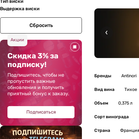
Тип виски
Выдержка виски
Сбросить
Акции
Скидка 3% за
подписку!
Подпишитесь, чтобы не
Бренды
Antinori
пропустить важные
обновления и получить
Вид вина
Тихое
приятный бонус к заказу.
Объем
0,375 л
Подписаться
Сорт винограда
Страна
Франци