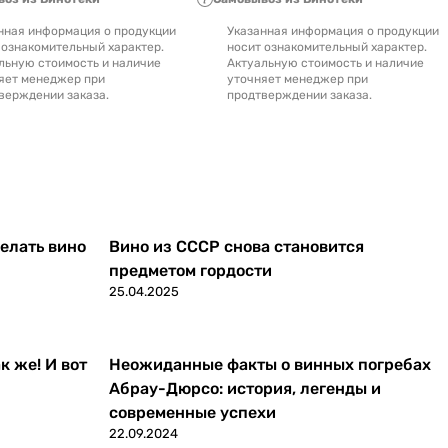
нная информация о продукции
Указанная информация о продукции
 ознакомительный характер.
носит ознакомительный характер.
льную стоимость и наличие
Актуальную стоимость и наличие
яет менеджер при
уточняет менеджер при
верждении заказа.
продтверждении заказа.
делать вино
Вино из СССР снова становится
предметом гордости
25.04.2025
к же! И вот
Неожиданные факты о винных погребах
Абрау-Дюрсо: история, легенды и
современные успехи
22.09.2024