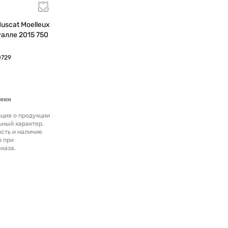
алле 2015 750
0729
теки
ция о продукции
ьный характер.
сть и наличие
р при
каза.