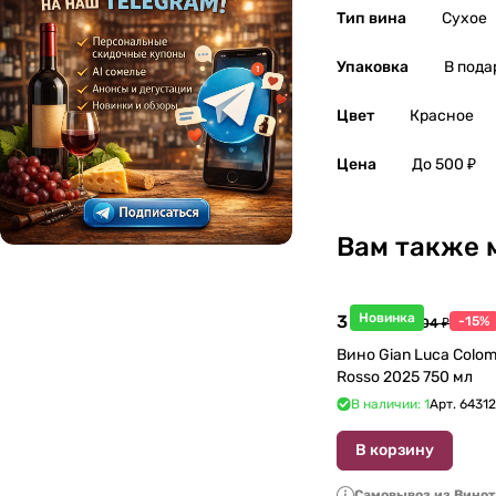
Тип вина
Сухое
Упаковка
В пода
Цвет
Красное
Цена
До 500 ₽
Вам также 
Новинка
3 998 ₽
-15%
4 704 ₽
Вино Gian Luca Colom
Rosso 2025 750 мл
В наличии: 1
Арт.
6431
В корзину
Самовывоз из Вино