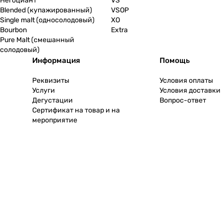
Негоциант
VS
Blended (купажированный)
VSOP
Single malt (односолодовый)
XO
Bourbon
Extra
Pure Malt (смешанный
солодовый)
Информация
Помощь
Реквизиты
Условия оплаты
Услуги
Условия доставки
Дегустации
Вопрос-ответ
Сертификат на товар и на
мероприятие