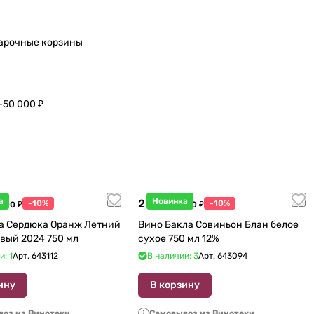
арочные корзины
–50 000 ₽
а
Новинка
2 115 ₽
-10%
-10%
 600 ₽
2 350 ₽
а Сердюка Оранж Летний
Вино Бакла Совиньон Блан белое
вый 2024 750 мл
сухое 750 мл 12%
и: 1
Арт.
643112
В наличии: 3
Арт.
643094
ину
В корзину
оз из Винотеки
Самовывоз из Винотеки