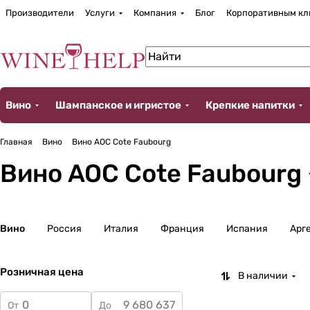
Производители
Услуги
Компания
Блог
Корпоративным кл
Вино
Шампанское и игристое
Крепкие напитки
Главная
Вино
Вино AOC Cote Faubourg
Вино AOC Cote Faubourg
Вино
Россия
Италия
Франция
Испания
Арг
Розничная цена
В наличии
От
До