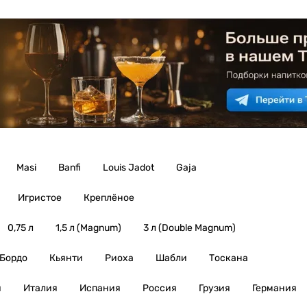
Masi
Banfi
Louis Jadot
Gaja
Игристое
Креплёное
0,75 л
1,5 л (Magnum)
3 л (Double Magnum)
Бордо
Кьянти
Риоха
Шабли
Тоскана
я
Италия
Испания
Россия
Грузия
Германия