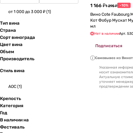
1 166 ₽
-10%
1 295 ₽
от 1 000 до 3 000 ₽
(
1
)
Вино Cote Faubourg Muscat Moelleux
Кот Фобур Мускат Му
Тип вина
мл
Страна
Нет в наличии
Арт.
53
Сорт винограда
Цвет вина
Подписаться
Объем
Самовывоз из Вино
Производитель
Указанная информа
Стиль вина
носит ознакомител
Актуальную стоимо
уточняет менедже
AOC
(
1
)
продтверждении за
Крепость
Категория
Год
В наличии на
Фестиваль