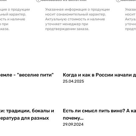
ция о продукции
Указанная информация о продукции
Указа
ьный характер.
носит ознакомительный характер.
носит
сть и наличие
Актуальную стоимость и наличие
Актуа
р при
уточняет менеджер при
уточн
каза.
продтверждении заказа.
продт
емле - "веселие пити"
Когда и как в России начали 
25.04.2025
ки: традиции, бокалы и
Есть ли смысл пить вино? А ка
ература для разных
почему...
29.09.2024