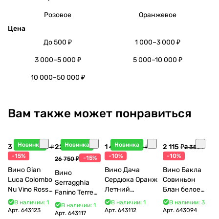
Розовое
Оранжевое
Цена
До 500 ₽
1 000–3 000 ₽
3 000–5 000 ₽
5 000–10 000 ₽
10 000–50 000 ₽
Вам также может понравиться
Новинка
Новинка
Новинка
3 998 ₽
22 738 ₽
1 440 ₽
2 115 ₽
4 704 ₽
1 600 ₽
2 350 ₽
-15%
-10%
-10%
-15%
26 750 ₽
Вино Gian
Вино Дача
Вино Бакла
Вино
Luca Colombo
Сердюка Оранж
Совиньон
Serragghia
Nu Vino Rosso
Летний
Блан белое
Fanino Terre
2025 750 мл
Сибирьковый
сухое 750 мл
Siciliane IGP
В наличии: 1
В наличии: 1
В наличии: 3
В наличии: 1
2024 750 мл
12%
Арт.
643123
Арт.
643112
Арт.
643094
2022 750 мл
Арт.
643117