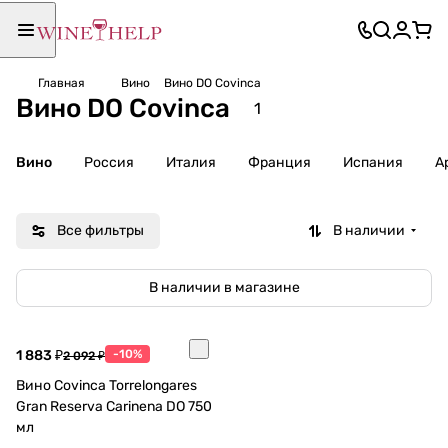
Главная
Вино
Вино DO Covinca
Вино DO Covinca
1
Вино
Россия
Италия
Франция
Испания
А
Все фильтры
В наличии
В наличии в магазине
1 883 ₽
-10%
2 092 ₽
Вино Covinca Torrelongares
Gran Reserva Carinena DO 750
мл