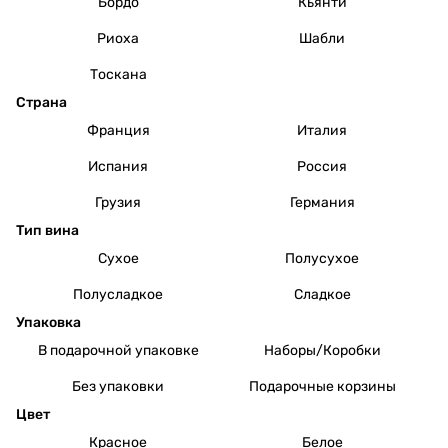
Бордо
Кьянти
Риоха
Шабли
Тоскана
Страна
Франция
Италия
Испания
Россия
Грузия
Германия
Тип вина
Сухое
Полусухое
Полусладкое
Сладкое
Упаковка
В подарочной упаковке
Наборы/Коробки
Без упаковки
Подарочные корзины
Цвет
Красное
Белое