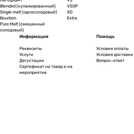
Негоциант
VS
Blended (купажированный)
VSOP
Single malt (односолодовый)
XO
Bourbon
Extra
Pure Malt (смешанный
солодовый)
Информация
Помощь
Реквизиты
Условия оплаты
Услуги
Условия доставки
Дегустации
Вопрос-ответ
Сертификат на товар и на
мероприятие