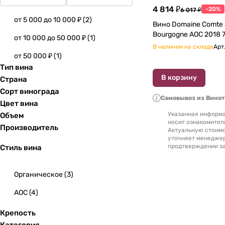
4 814 ₽
-20%
6 017 ₽
от 5 000 до 10 000 ₽
(
2
)
Вино Domaine Comte 
Bourgogne AOC 2018 
от 10 000 до 50 000 ₽
(
1
)
В наличии на складе
Арт
от 50 000 ₽
(
1
)
Тип вина
В корзину
Страна
Сорт винограда
Самовывоз из Вино
Цвет вина
Указанная информа
Объем
носит ознакомител
Производитель
Актуальную стоимо
уточняет менедже
продтверждении за
Стиль вина
Органическое
(
3
)
AOC
(
4
)
Крепость