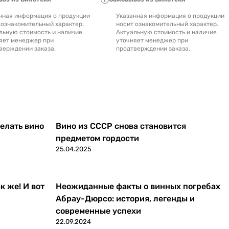
нная информация о продукции
Указанная информация о продукции
 ознакомительный характер.
носит ознакомительный характер.
льную стоимость и наличие
Актуальную стоимость и наличие
яет менеджер при
уточняет менеджер при
верждении заказа.
продтверждении заказа.
делать вино
Вино из СССР снова становится
предметом гордости
25.04.2025
к же! И вот
Неожиданные факты о винных погребах
Абрау-Дюрсо: история, легенды и
современные успехи
22.09.2024