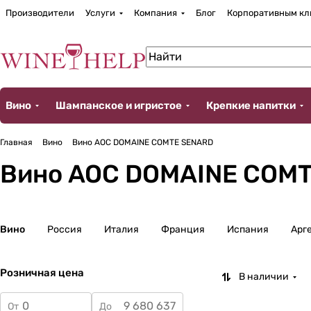
Производители
Услуги
Компания
Блог
Корпоративным кл
Вино
Шампанское и игристое
Крепкие напитки
Главная
Вино
Вино AOC DOMAINE COMTE SENARD
Вино AOC DOMAINE COM
Вино
Россия
Италия
Франция
Испания
Арг
Розничная цена
В наличии
От
До