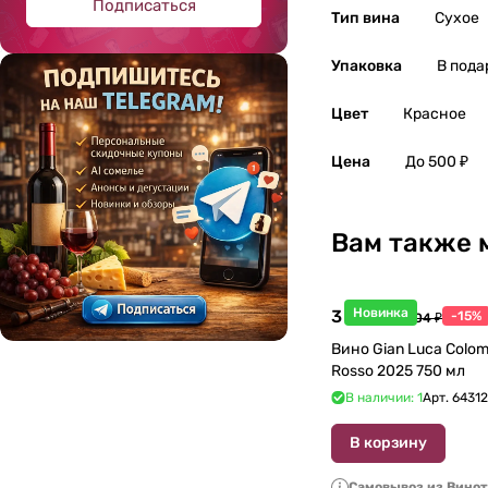
Подписаться
Тип вина
Сухое
Упаковка
В пода
Цвет
Красное
Цена
До 500 ₽
Вам также 
Новинка
3 998 ₽
-15%
4 704 ₽
Вино Gian Luca Colom
Rosso 2025 750 мл
В наличии: 1
Арт.
6431
В корзину
Самовывоз из Вино