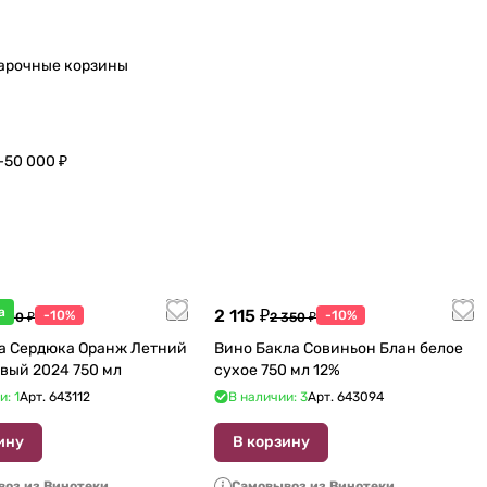
арочные корзины
–50 000 ₽
а
2 115 ₽
-10%
-10%
 600 ₽
2 350 ₽
а Сердюка Оранж Летний
Вино Бакла Совиньон Блан белое
вый 2024 750 мл
сухое 750 мл 12%
и: 1
Арт.
643112
В наличии: 3
Арт.
643094
ину
В корзину
оз из Винотеки
Самовывоз из Винотеки