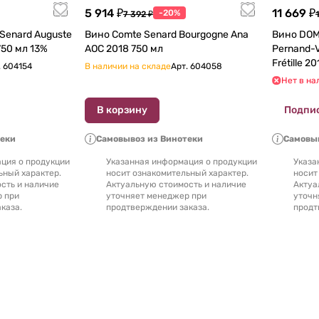
5 914 ₽
11 669 ₽
-20%
7 392 ₽
Senard Auguste
Вино Comte Senard Bourgogne Ana
Вино DOM
750 мл 13%
AOC 2018 750 мл
Pernand-V
Fréti
.
604154
В наличии на складе
Арт.
604058
Нет в на
В корзину
Подпи
теки
Самовывоз из Винотеки
Самовыв
ция о продукции
Указанная информация о продукции
Указа
ьный характер.
носит ознакомительный характер.
носит
сть и наличие
Актуальную стоимость и наличие
Актуа
р при
уточняет менеджер при
уточн
каза.
продтверждении заказа.
продт