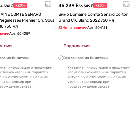
45 239 ₽
-20%
-20%
14 586 ₽
56 549 ₽
AINE COMTE SENARD
Вино Domaine Comte Senard Corton
ergelesses Premier Cru Sous
Grand Cru Blanc 2022 750 мл
lle 2018 750 мл
Нет в наличии
Арт.
604151
личии
Арт.
604059
саться
Подписаться
оз из Винотеки
Самовывоз из Винотеки
нная информация о продукции
Указанная информация о продукции
 ознакомительный характер.
носит ознакомительный характер.
льную стоимость и наличие
Актуальную стоимость и наличие
яет менеджер при
уточняет менеджер при
верждении заказа.
продтверждении заказа.