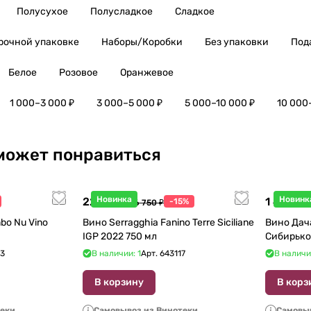
Полусухое
Полусладкое
Сладкое
рочной упаковке
Наборы/Коробки
Без упаковки
Под
Белое
Розовое
Оранжевое
1 000–3 000 ₽
3 000–5 000 ₽
5 000–10 000 ₽
10 000
может понравиться
Новинка
Новинк
22 738 ₽
1 440 ₽
-15%
26 750 ₽
1
bo Nu Vino
Вино Serragghia Fanino Terre Siciliane
Вино Дач
IGP 2022 750 мл
Сибирько
23
В наличии: 1
Арт.
643117
В наличи
В корзину
В корз
теки
Самовывоз из Винотеки
Самовыв