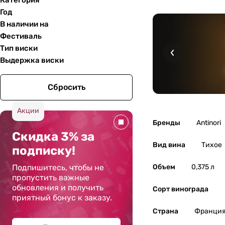
Категория
Год
В наличии на
Фестиваль
Тип виски
Выдержка виски
Сбросить
Акции
Бренды
Antinori
Скидка 3% за
Вид вина
Тихое
подписку!
Подпишитесь, чтобы не
Объем
0,375 л
пропустить важные
обновления и получить
Сорт винограда
приятный бонус к заказу.
Страна
Франци