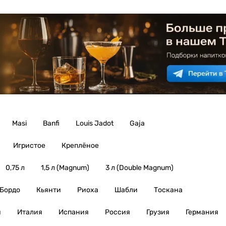
Masi
Banfi
Louis Jadot
Gaja
Игристое
Креплёное
0,75 л
1,5 л (Magnum)
3 л (Double Magnum)
Бордо
Кьянти
Риоха
Шабли
Тоскана
я
Италия
Испания
Россия
Грузия
Германия