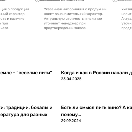
ция о продукции
Указанная информация о продукции
Указа
ьный характер.
носит ознакомительный характер.
носит
сть и наличие
Актуальную стоимость и наличие
Актуа
р при
уточняет менеджер при
уточн
каза.
продтверждении заказа.
продт
емле - "веселие пити"
Когда и как в России начали 
25.04.2025
ки: традиции, бокалы и
Есть ли смысл пить вино? А ка
ература для разных
почему...
29.09.2024