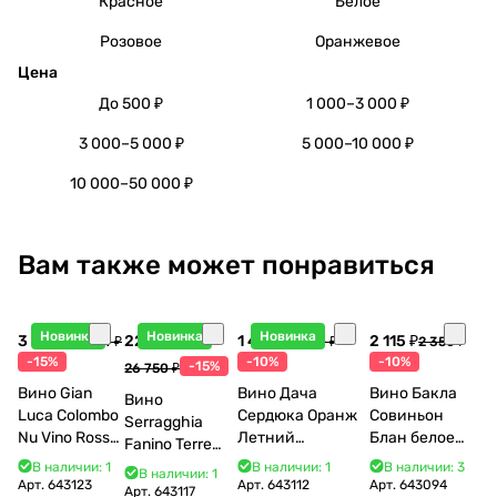
Красное
Белое
Розовое
Оранжевое
Цена
До 500 ₽
1 000–3 000 ₽
3 000–5 000 ₽
5 000–10 000 ₽
10 000–50 000 ₽
Вам также может понравиться
Новинка
Новинка
Новинка
3 998 ₽
22 738 ₽
1 440 ₽
2 115 ₽
4 704 ₽
1 600 ₽
2 350 ₽
-15%
-10%
-10%
-15%
26 750 ₽
Вино Gian
Вино Дача
Вино Бакла
Вино
Luca Colombo
Сердюка Оранж
Совиньон
Serragghia
Nu Vino Rosso
Летний
Блан белое
Fanino Terre
2025 750 мл
Сибирьковый
сухое 750 мл
Siciliane IGP
В наличии: 1
В наличии: 1
В наличии: 3
В наличии: 1
2024 750 мл
12%
Арт.
643123
Арт.
643112
Арт.
643094
2022 750 мл
Арт.
643117