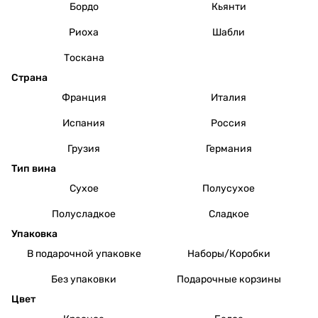
Бордо
Кьянти
Риоха
Шабли
Тоскана
Страна
Франция
Италия
Испания
Россия
Грузия
Германия
Тип вина
Сухое
Полусухое
Полусладкое
Сладкое
Упаковка
В подарочной упаковке
Наборы/Коробки
Без упаковки
Подарочные корзины
Цвет