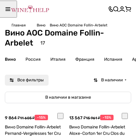
Главная
Вино
Вино AOC Domaine Follin-Arbelet
Вино AOC Domaine Follin-
Arbelet
17
Вино
Россия
Италия
Франция
Испания
А
Все фильтры
В наличии
В наличии в магазине
9 864 ₽
-15%
13 567 ₽
-15%
11 605 ₽
15 961 ₽
Вино Domaine Follin-Arbelet
Вино Domaine Follin-Arbelet
Pernand-Vergelesses 1er Cru
Aloxe-Corton 1er Cru Clos du