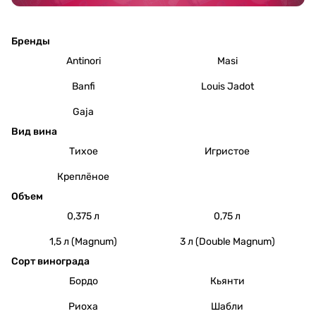
Бренды
Antinori
Masi
Banfi
Louis Jadot
Gaja
Вид вина
Тихое
Игристое
Креплёное
Объем
0,375 л
0,75 л
1,5 л (Magnum)
3 л (Double Magnum)
Сорт винограда
Бордо
Кьянти
Риоха
Шабли