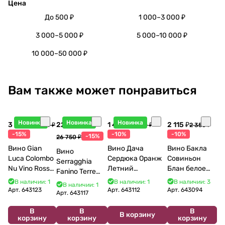
Цена
До 500 ₽
1 000–3 000 ₽
3 000–5 000 ₽
5 000–10 000 ₽
10 000–50 000 ₽
Вам также может понравиться
Новинка
Новинка
Новинка
3 998 ₽
22 738 ₽
1 440 ₽
2 115 ₽
4 704 ₽
1 600 ₽
2 350 ₽
-15%
-10%
-10%
-15%
26 750 ₽
Вино Gian
Вино Дача
Вино Бакла
Вино
Luca Colombo
Сердюка Оранж
Совиньон
Serragghia
Nu Vino Rosso
Летний
Блан белое
Fanino Terre
2025 750 мл
Сибирьковый
сухое 750 мл
Siciliane IGP
В наличии: 1
В наличии: 1
В наличии: 3
В наличии: 1
2024 750 мл
12%
Арт.
643123
Арт.
643112
Арт.
643094
2022 750 мл
Арт.
643117
В
В
В
В корзину
корзину
корзину
корзину