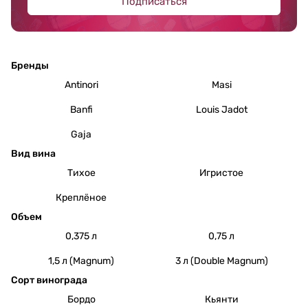
Подписаться
Бренды
Antinori
Masi
Banfi
Louis Jadot
Gaja
Вид вина
Тихое
Игристое
Креплёное
Объем
0,375 л
0,75 л
1,5 л (Magnum)
3 л (Double Magnum)
Сорт винограда
Бордо
Кьянти