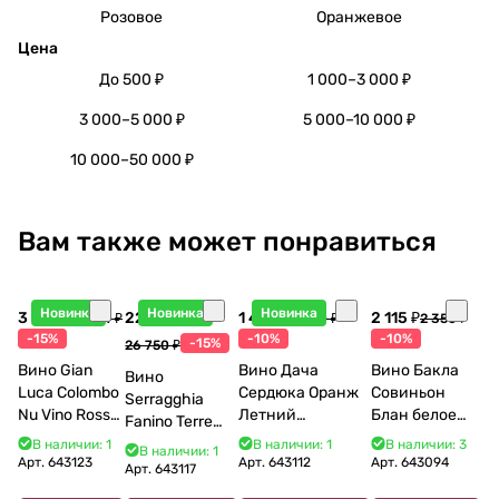
Розовое
Оранжевое
Цена
До 500 ₽
1 000–3 000 ₽
3 000–5 000 ₽
5 000–10 000 ₽
10 000–50 000 ₽
Вам также может понравиться
Новинка
Новинка
Новинка
3 998 ₽
22 738 ₽
1 440 ₽
2 115 ₽
4 704 ₽
1 600 ₽
2 350 ₽
-15%
-10%
-10%
-15%
26 750 ₽
Вино Gian
Вино Дача
Вино Бакла
Вино
Luca Colombo
Сердюка Оранж
Совиньон
Serragghia
Nu Vino Rosso
Летний
Блан белое
Fanino Terre
2025 750 мл
Сибирьковый
сухое 750 мл
Siciliane IGP
В наличии: 1
В наличии: 1
В наличии: 3
В наличии: 1
2024 750 мл
12%
Арт.
643123
Арт.
643112
Арт.
643094
2022 750 мл
Арт.
643117