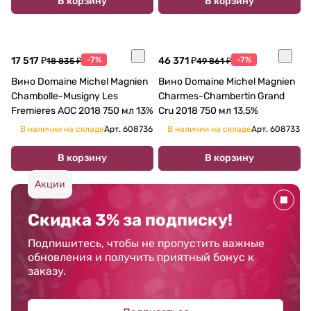
В корзину
В корзину
17 517 ₽
-7%
46 371 ₽
-7%
18 835 ₽
49 861 ₽
Вино Domaine Michel Magnien
Вино Domaine Michel Magnien
Chambolle-Musigny Les
Charmes-Chambertin Grand
Fremieres AOC 2018 750 мл 13%
Cru 2018 750 мл 13,5%
В наличии на складе
Арт.
608736
В наличии на складе
Арт.
608733
В корзину
В корзину
Акции
Скидка 3% за подписку!
Подпишитесь, чтобы не пропустить важные
обновления и получить приятный бонус к
заказу.