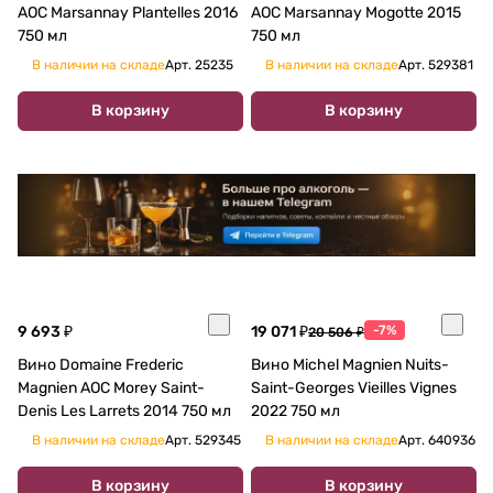
АОС Marsannay Plantelles 2016
АОС Marsannay Mogotte 2015
750 мл
750 мл
В наличии на складе
Арт.
25235
В наличии на складе
Арт.
529381
В корзину
В корзину
9 693 ₽
19 071 ₽
-7%
20 506 ₽
Вино Domaine Frederic
Вино Michel Magnien Nuits-
Magnien AOC Morey Saint-
Saint-Georges Vieilles Vignes
Denis Les Larrets 2014 750 мл
2022 750 мл
В наличии на складе
Арт.
529345
В наличии на складе
Арт.
640936
В корзину
В корзину