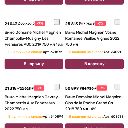
21 043 ₽
-7%
25 813 ₽
-7%
22 627 ₽
27 756 ₽
Вино Domaine Michel Magnien
Вино Michel Magnien Vosne
Chambolle-Musigny Les
Romanee Vieilles Vignes 2022
Fremieres AOC 2019 750 мл 13%
750 мл
В наличии на складе
Арт.
621872
В наличии на складе
Арт.
640911
В корзину
В корзину
21 318 ₽
-7%
50 899 ₽
-7%
22 923 ₽
54 730 ₽
Вино Michel Magnien Gevrey-
Вино Domaine Michel Magnien
Chambertin Aux Echezeaux
Clos de la Roche Grand Cru
2022 750 мл
2018 750 мл 14%
В наличии на складе
Арт.
640894
В наличии на складе
Арт.
608738