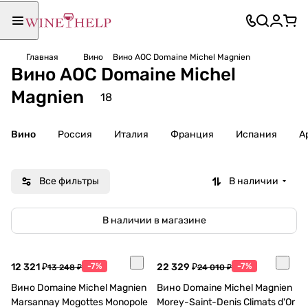
Главная
Вино
Вино AOC Domaine Michel Magnien
Вино AOC Domaine Michel
Magnien
18
Вино
Россия
Италия
Франция
Испания
А
Все фильтры
В наличии
В наличии в магазине
12 321 ₽
-7%
22 329 ₽
-7%
13 248 ₽
24 010 ₽
Вино Domaine Michel Magnien
Вино Domaine Michel Magnien
Marsannay Mogottes Monopole
Morey-Saint-Denis Climats d'Or