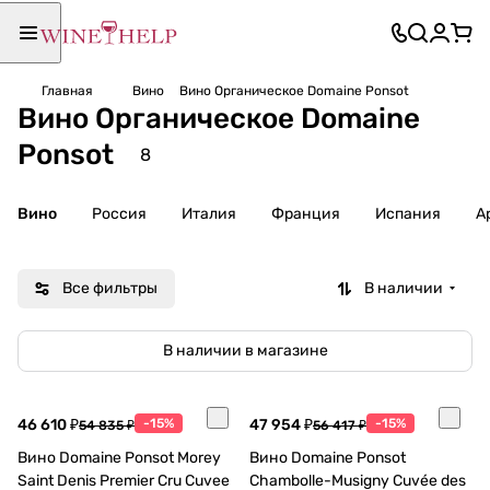
Главная
Вино
Вино Органическое Domaine Ponsot
Вино Органическое Domaine
Ponsot
8
Вино
Россия
Италия
Франция
Испания
А
Все фильтры
В наличии
В наличии в магазине
46 610 ₽
-15%
47 954 ₽
-15%
54 835 ₽
56 417 ₽
Вино Domaine Ponsot Morey
Вино Domaine Ponsot
Saint Denis Premier Cru Cuvee
Chambolle-Musigny Cuvée des