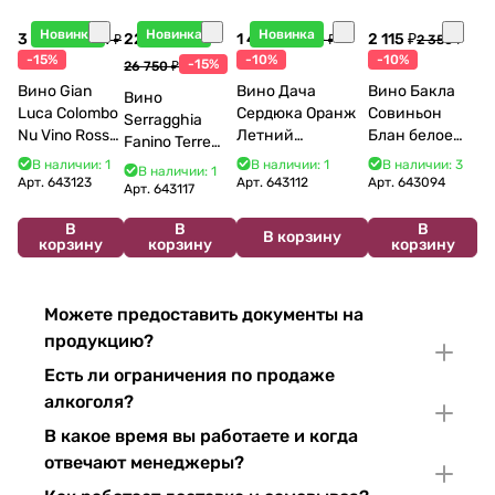
Новинка
Новинка
Новинка
3 998 ₽
22 738 ₽
1 440 ₽
2 115 ₽
4 704 ₽
1 600 ₽
2 350 ₽
-15%
-10%
-10%
-15%
26 750 ₽
Вино Gian
Вино Дача
Вино Бакла
Вино
Luca Colombo
Сердюка Оранж
Совиньон
Serragghia
Nu Vino Rosso
Летний
Блан белое
Fanino Terre
2025 750 мл
Сибирьковый
сухое 750 мл
Siciliane IGP
В наличии: 1
В наличии: 1
В наличии: 3
В наличии: 1
2024 750 мл
12%
Арт.
643123
Арт.
643112
Арт.
643094
2022 750 мл
Арт.
643117
В
В
В
В корзину
корзину
корзину
корзину
Можете предоставить документы на
продукцию?
Есть ли ограничения по продаже
алкоголя?
В какое время вы работаете и когда
отвечают менеджеры?