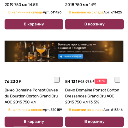
2019 750 мл 14,5%
2018 750 мл 14%
В наличии на складе
Арт.
611426
В наличии на складе
Арт.
611425
В корзину
В корзину
76 230 ₽
84 131 ₽
-15%
98 978 ₽
Вино Domaine Ponsot Cuvee
Вино Domaine Ponsot Corton
du Bourdon Corton Grand Cru
Bressandes Grand Cru AOC
AOC 2015 750 мл
2015 750 мл 13.5%
В наличии на складе
Арт.
570159
В наличии на складе
Арт.
613546
В корзину
В корзину