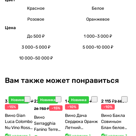
Красное
Белое
Розовое
Оранжевое
Цена
До 500 ₽
1 000–3 000 ₽
3 000–5 000 ₽
5 000–10 000 ₽
10 000–50 000 ₽
Вам также может понравиться
Новинка
Новинка
Новинка
3 998 ₽
22 738 ₽
1 440 ₽
2 115 ₽
4 704 ₽
1 600 ₽
2 350 ₽
-15%
-10%
-10%
-15%
26 750 ₽
Вино Gian
Вино Дача
Вино Бакла
Вино
Luca Colombo
Сердюка Оранж
Совиньон
Serragghia
Nu Vino Rosso
Летний
Блан белое
Fanino Terre
2025 750 мл
Сибирьковый
сухое 750 мл
Siciliane IGP
В наличии: 1
В наличии: 1
В наличии: 3