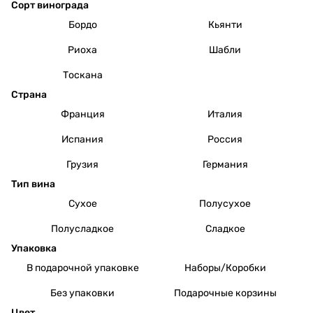
Сорт винограда
Бордо
Кьянти
Риоха
Шабли
Тоскана
Страна
Франция
Италия
Испания
Россия
Грузия
Германия
Тип вина
Сухое
Полусухое
Полусладкое
Сладкое
Упаковка
В подарочной упаковке
Наборы/Коробки
Без упаковки
Подарочные корзины
Цвет