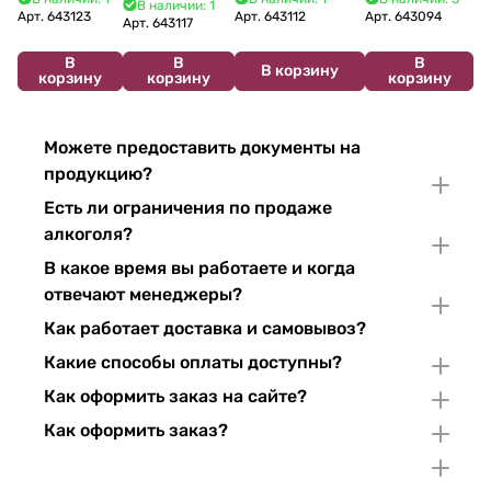
В наличии: 1
2024 750 мл
12%
Арт.
643123
Арт.
643112
Арт.
643094
2022 750 мл
Арт.
643117
В
В
В
В корзину
корзину
корзину
корзину
Можете предоставить документы на
продукцию?
Есть ли ограничения по продаже
алкоголя?
В какое время вы работаете и когда
отвечают менеджеры?
Как работает доставка и самовывоз?
Какие способы оплаты доступны?
Как оформить заказ на сайте?
Как оформить заказ?