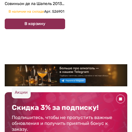
Совиньон де ла Шапель 2013
750 мл
В наличии на складе
Арт.
526901
В корзину
Акции
Скидка 3% за подписку!
Подпишитесь, чтобы не пропустить важные
обновления и получить приятный бонус к
заказу.