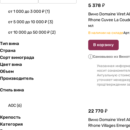
5 378 ₽
от 1 000 до 3 000 ₽
(
1
)
Вино Domaine Viret A
Rhone Cuvee La Coudee d'Or
от 5 000 до 10 000 ₽
(
3
)
мл
от 10 000 до 50 000 ₽
(
2
)
В наличии на складе
Арт
Тип вина
В корзину
Страна
Самовывоз из Вино
Сорт винограда
Цвет вина
Указанная информа
носит ознакомител
Объем
Актуальную стоимо
Производитель
уточняет менедже
продтверждении за
Стиль вина
AOC
(
6
)
22 770 ₽
Крепость
Вино Domaine Viret AOC Cotes du
Категория
Rhone Villages Emergence 200