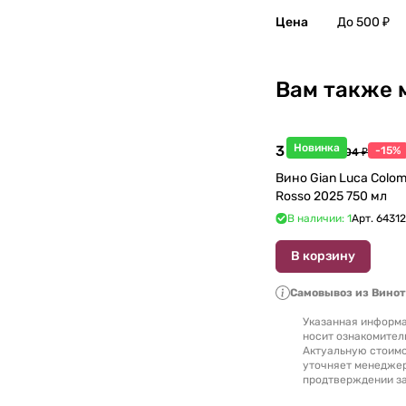
Цена
До 500 ₽
Вам также 
Новинка
3 998 ₽
-15%
4 704 ₽
Вино Gian Luca Colom
Rosso 2025 750 мл
В наличии: 1
Арт.
6431
В корзину
Самовывоз из Вино
Указанная информа
носит ознакомител
Актуальную стоимо
уточняет менедже
продтверждении за