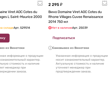
2 295 ₽
ret AOC Cotes du
Вино Domaine Viret AOC Cotes du
ges L Saint-Maurice 2000
Rhone Villages Cuvee Renaissance
2014 750 мл
на складе
Арт.
529514
Нет в наличии
Арт.
25039
ину
Подписаться
оз из Винотеки
Самовывоз из Винотеки
нная информация о продукции
Указанная информация о продукции
 ознакомительный характер.
носит ознакомительный характер.
льную стоимость и наличие
Актуальную стоимость и наличие
яет менеджер при
уточняет менеджер при
верждении заказа.
продтверждении заказа.