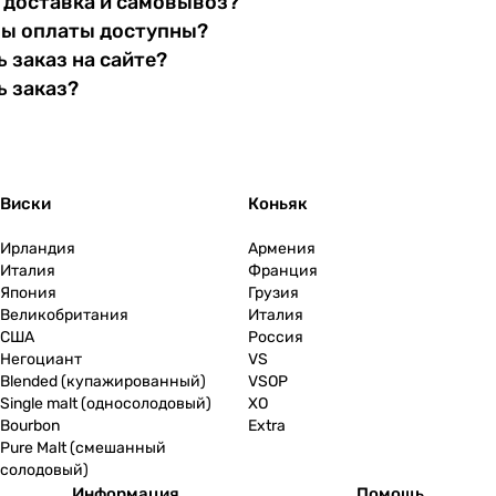
 доставка и самовывоз?
бы оплаты доступны?
 заказ на сайте?
ь заказ?
Виски
Коньяк
Ирландия
Армения
Италия
Франция
Япония
Грузия
Великобритания
Италия
США
Россия
Негоциант
VS
Blended (купажированный)
VSOP
Single malt (односолодовый)
XO
Bourbon
Extra
Pure Malt (смешанный
солодовый)
Информация
Помощь