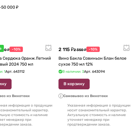
–50 000 ₽
а
2 115 ₽
-10%
-10%
 600 ₽
2 350 ₽
а Сердюка Оранж Летний
Вино Бакла Совиньон Блан белое
вый 2024 750 мл
сухое 750 мл 12%
и: 1
Арт.
643112
В наличии: 3
Арт.
643094
ину
В корзину
оз из Винотеки
Самовывоз из Винотеки
нная информация о продукции
Указанная информация о продукции
 ознакомительный характер.
носит ознакомительный характер.
льную стоимость и наличие
Актуальную стоимость и наличие
яет менеджер при
уточняет менеджер при
верждении заказа.
продтверждении заказа.