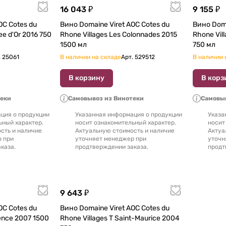
16 043 ₽
9 155 ₽
OC Cotes du
Вино Domaine Viret AOC Cotes du
Вино Domaine Vi
 2016 750
Rhone Villages Les Colonnades 2015
Rhone Villa
1500 мл
750 мл
.
25061
В наличии на складе
Арт.
529512
В наличии 
В корзину
В корз
теки
Самовывоз из Винотеки
Самовыв
ция о продукции
Указанная информация о продукции
Указа
ьный характер.
носит ознакомительный характер.
носит
сть и наличие
Актуальную стоимость и наличие
Актуа
р при
уточняет менеджер при
уточн
каза.
продтверждении заказа.
продт
9 643 ₽
Вино Domaine Viret AOC Cotes du
7 1500
Rhone Villages Т Saint-Maurice 2004