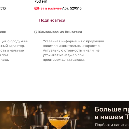
750 мл
513
Нет в наличии
Арт.
529515
Подписаться
теки
Самовывоз из Винотеки
ция о продукции
Указанная информация о продукции
ьный характер.
носит ознакомительный характер.
сть и наличие
Актуальную стоимость и наличие
р при
уточняет менеджер при
каза.
продтверждении заказа.