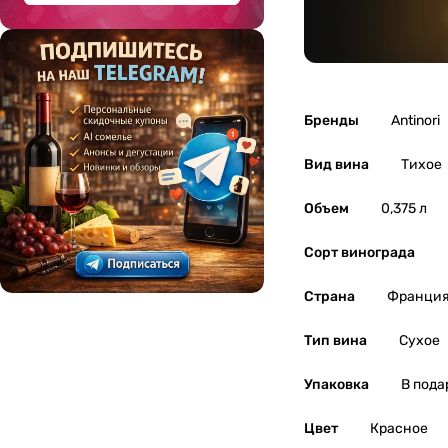
Бренды
Antinori
Вид вина
Тихое
Объем
0,375 л
Сорт винограда
Страна
Франци
Тип вина
Сухое
Упаковка
В пода
Цвет
Красное