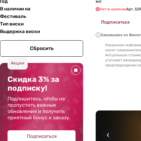
Год
мл
В наличии на
Нет в наличии
Арт.
529
Фестиваль
Подписаться
Тип виски
Выдержка виски
Самовывоз из Вино
Указанная информа
Сбросить
носит ознакомител
Актуальную стоимо
уточняет менедже
Акции
продтверждении за
Скидка 3% за
подписку!
Подпишитесь, чтобы не
пропустить важные
обновления и получить
приятный бонус к заказу.
Подписаться