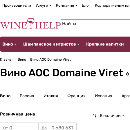
Производители
Услуги
Компания
Блог
Корпоративным кл
Вино
Шампанское и игристое
Крепкие напитки
Главная
Вино
Вино AOC Domaine Viret
Вино AOC Domaine Viret
6
Вино
Россия
Италия
Франция
Испания
Арг
Розничная цена
В наличии
От
До