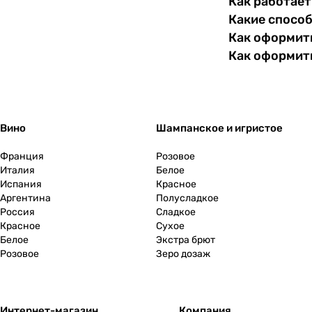
Как работает
Какие спосо
Как оформить
Как оформит
Вино
Шампанское и игристое
Франция
Розовое
Италия
Белое
Испания
Красное
Аргентина
Полусладкое
Россия
Сладкое
Красное
Сухое
Белое
Экстра брют
Розовое
Зеро дозаж
Интернет-магазин
Компания