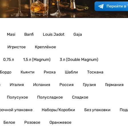
Masi
Banfi
Louis Jadot
Gaja
Игристое
Креплёное
0,75 л
1,5 л (Magnum)
3 л (Double Magnum)
Бордо
Кьянти
Риоха
Шабли
Тоскана
я
Италия
Испания
Россия
Грузия
Германия
Полусухое
Полусладкое
Сладкое
рочной упаковке
Наборы/Коробки
Без упаковки
Под
Белое
Розовое
Оранжевое