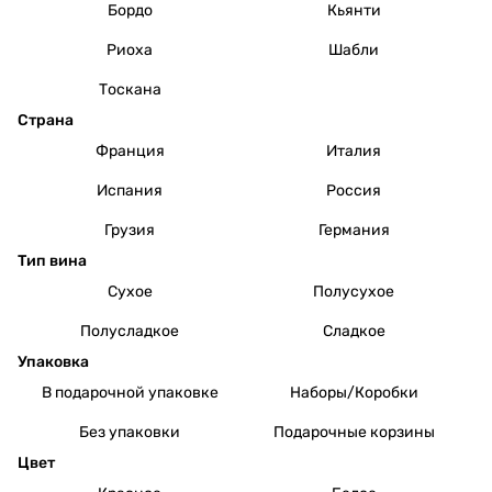
Бордо
Кьянти
Риоха
Шабли
Тоскана
Страна
Франция
Италия
Испания
Россия
Грузия
Германия
Тип вина
Сухое
Полусухое
Полусладкое
Сладкое
Упаковка
В подарочной упаковке
Наборы/Коробки
Без упаковки
Подарочные корзины
Цвет