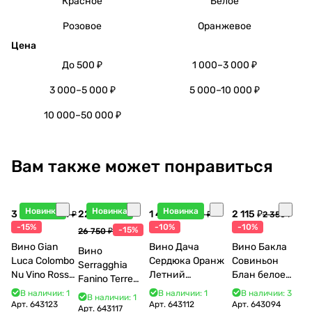
Красное
Белое
Розовое
Оранжевое
Цена
До 500 ₽
1 000–3 000 ₽
3 000–5 000 ₽
5 000–10 000 ₽
10 000–50 000 ₽
Вам также может понравиться
Новинка
Новинка
Новинка
3 998 ₽
22 738 ₽
1 440 ₽
2 115 ₽
4 704 ₽
1 600 ₽
2 350 ₽
-15%
-10%
-10%
-15%
26 750 ₽
Вино Gian
Вино Дача
Вино Бакла
Вино
Luca Colombo
Сердюка Оранж
Совиньон
Serragghia
Nu Vino Rosso
Летний
Блан белое
Fanino Terre
2025 750 мл
Сибирьковый
сухое 750 мл
Siciliane IGP
В наличии: 1
В наличии: 1
В наличии: 3
В наличии: 1
2024 750 мл
12%
Арт.
643123
Арт.
643112
Арт.
643094
2022 750 мл
Арт.
643117